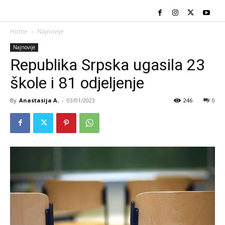
Home
Najnovije
Najnovije
Republika Srpska ugasila 23
škole i 81 odjeljenje
By
Anastasija A.
-
03/01/2023
246
0