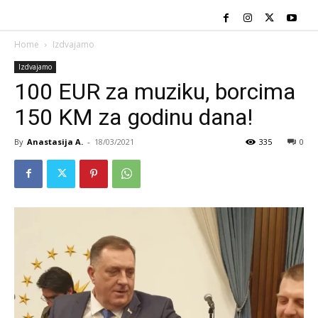
Home
Izdvajamo
Izdvajamo
100 EUR za muziku, borcima
150 KM za godinu dana!
By
Anastasija A.
-
18/03/2021
335
0