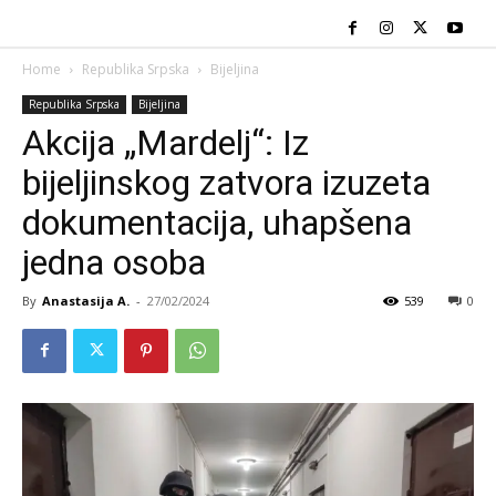
Home
Republika Srpska
Bijeljina
Republika Srpska
Bijeljina
Akcija „Mardelj“: Iz
bijeljinskog zatvora izuzeta
dokumentacija, uhapšena
jedna osoba
By
Anastasija A.
-
27/02/2024
539
0