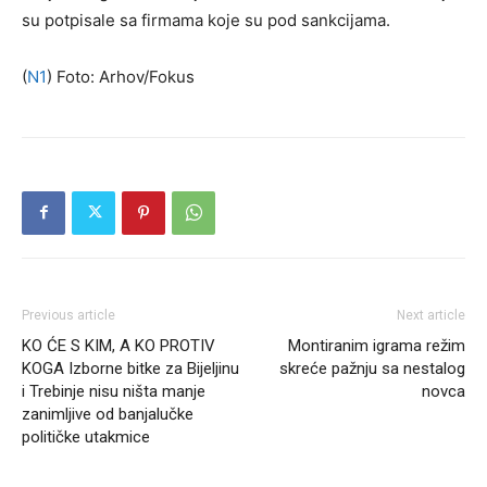
su potpisale sa firmama koje su pod sankcijama.
(
N1
) Foto: Arhov/Fokus
Previous article
Next article
KO ĆE S KIM, A KO PROTIV
Montiranim igrama režim
KOGA Izborne bitke za Bijeljinu
skreće pažnju sa nestalog
i Trebinje nisu ništa manje
novca
zanimljive od banjalučke
političke utakmice