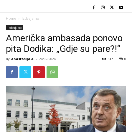
Home
Izdvajamo
Izdvajamo
Američka ambasada ponovo
pita Dodika: „Gdje su pare?!“
By
Anastasija A.
-
24/07/2024
537
0