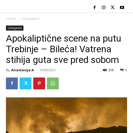
Home
Izdvajamo
Izdvajamo
Apokaliptične scene na putu
Trebinje – Bileća! Vatrena
stihija guta sve pred sobom
By
Anastasija A.
-
10/08/2021
319
0