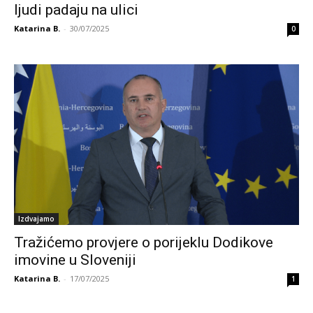
ljudi padaju na ulici
Katarina B.
-
30/07/2025
0
Izdvajamo
Tražićemo provjere o porijeklu Dodikove
imovine u Sloveniji
Katarina B.
-
17/07/2025
1