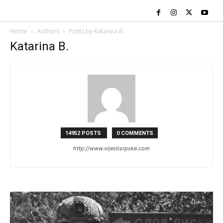
Home
Authors
Posts by Katarina B.
Katarina B.
14952 POSTS
0 COMMENTS
http://www.vijestisrpske.com