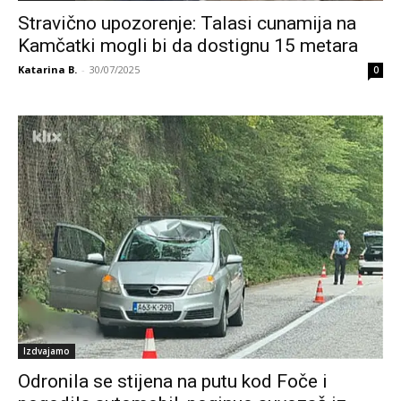
Stravično upozorenje: Talasi cunamija na
Kamčatki mogli bi da dostignu 15 metara
Katarina B.
-
30/07/2025
0
Izdvajamo
Odronila se stijena na putu kod Foče i