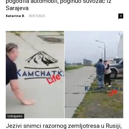
pogodila automobil, poginuo suvozač iz
Sarajeva
Katarina B.
-
30/07/2025
0
Izdvajamo
Jezivi snimci razornog zemljotresa u Rusiji,