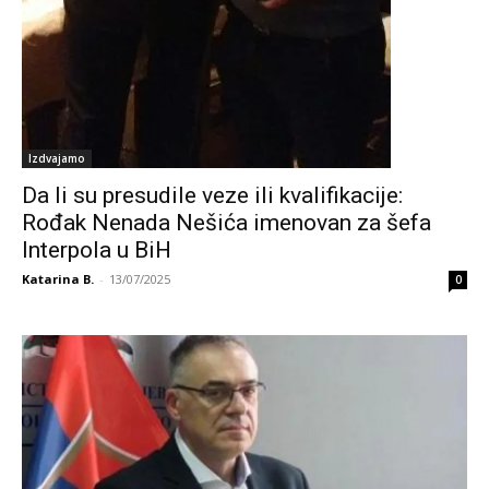
Izdvajamo
Da li su presudile veze ili kvalifikacije:
Rođak Nenada Nešića imenovan za šefa
Interpola u BiH
Katarina B.
-
13/07/2025
0