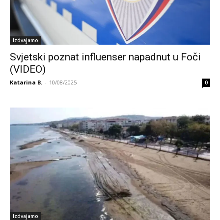
Izdvajamo
Svjetski poznat influenser napadnut u Foči
(VIDEO)
Katarina B.
-
10/08/2025
0
Izdvajamo