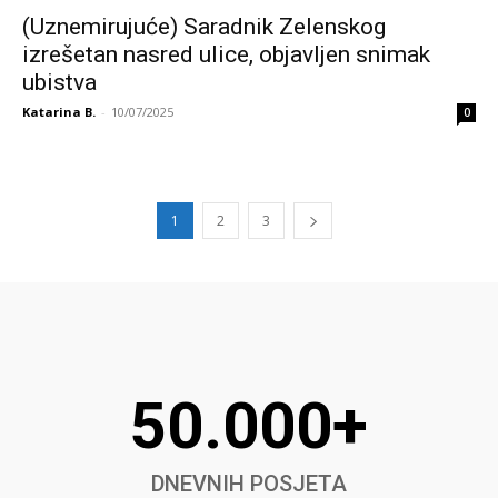
(Uznemirujuće) Saradnik Zelenskog
izrešetan nasred ulice, objavljen snimak
ubistva
Katarina B.
-
10/07/2025
0
1
2
3
50.000+
DNEVNIH POSJETA