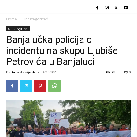
Home
Uncategorized
Uncategorized
Banjalučka policija o
incidentu na skupu Ljubiše
Petrovića u Banjaluci
By
Anastasija A.
-
04/06/2023
425
0