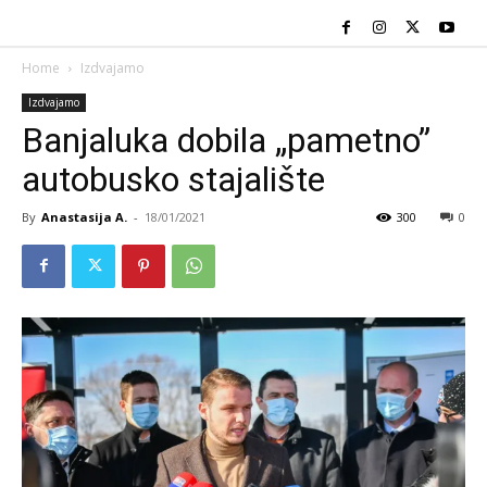
Home
Izdvajamo
Izdvajamo
Banjaluka dobila „pametno”
autobusko stajalište
By
Anastasija A.
-
18/01/2021
300
0