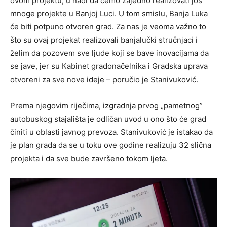
ovom projektu, u nadi da ćemo zajedno realizovati još
mnoge projekte u Banjoj Luci. U tom smislu, Banja Luka
će biti potpuno otvoren grad. Za nas je veoma važno to
što su ovaj projekat realizovali banjalučki stručnjaci i
želim da pozovem sve ljude koji se bave inovacijama da
se jave, jer su Кabinet gradonačelnika i Gradska uprava
otvoreni za sve nove ideje – poručio je Stanivuković.
Prema njegovim riječima, izgradnja prvog „pametnog”
autobuskog stajališta je odličan uvod u ono što će grad
činiti u oblasti javnog prevoza. Stanivuković je istakao da
je plan grada da se u toku ove godine realizuju 32 slična
projekta i da sve bude završeno tokom ljeta.