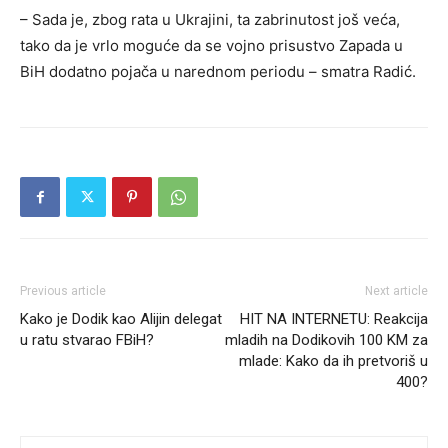
– Sada je, zbog rata u Ukrajini, ta zabrinutost još veća,
tako da je vrlo moguće da se vojno prisustvo Zapada u
BiH dodatno pojača u narednom periodu – smatra Radić.
Previous article
Next article
Kako je Dodik kao Alijin delegat
HIT NA INTERNETU: Reakcija
u ratu stvarao FBiH?
mladih na Dodikovih 100 KM za
mlade: Kako da ih pretvoriš u
400?