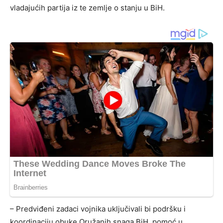
vladajućih partija iz te zemlje o stanju u BiH.
– Predviđeni zadaci vojnika uključivali bi podršku i
koordinaciju obuke Oružanih snaga BiH, pomoć u