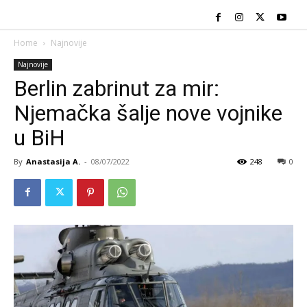
Home
Najnovije
Najnovije
Berlin zabrinut za mir:
Njemačka šalje nove vojnike
u BiH
By
Anastasija A.
-
08/07/2022
248
0