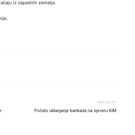
raćaju iz zapadnih zemalja.
ije.
Next article
e
Počelo uklanjanje barikada na sjeveru KiM