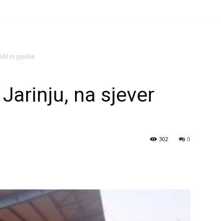
KiM ni pješke
Jarinju, na sjever
302
0