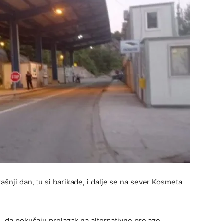
nji dan, tu si barikade, i dalje se na sever Kosmeta
e da pokušaju prelazak na alternativne prelaze.