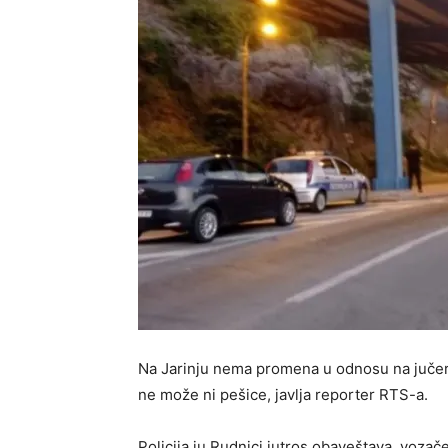
Na Jarinju nema promena u odnosu na jučeraš
ne može ni pešice, javlja reporter RTS-a.
Policija ju Rudnici jutros obaveštava vozač