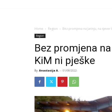
Home
Region
Bez promjena na Jarinju, na sjever 
Region
Bez promjena na 
KiM ni pješke
By
Anastasija A.
-
01/08/2022