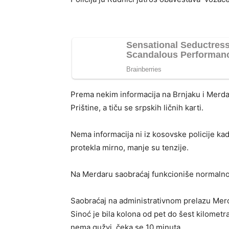
Prema nekim informacija na Brnjaku i Merd
Prištine, a tiču se srpskih ličnih karti.
Nema informacija ni iz kosovske policije kada
protekla mirno, manje su tenzije.
Na Merdaru saobraćaj funkcioniše normaln
Saobraćaj na administrativnom prelazu Merd
Sinoć je bila kolona od pet do šest kilometra
nema gužvi, čeka se 10 minuta.