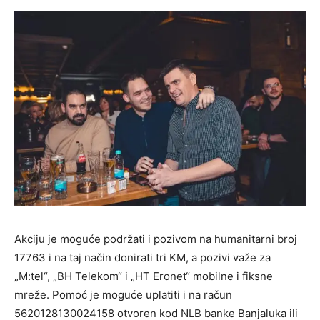
Akciju je moguće podržati i pozivom na humanitarni broj
17763 i na taj način donirati tri KM, a pozivi važe za
„M:tel“, „BH Telekom“ i „HT Eronet“ mobilne i fiksne
mreže. Pomoć je moguće uplatiti i na račun
5620128130024158 otvoren kod NLB banke Banjaluka ili