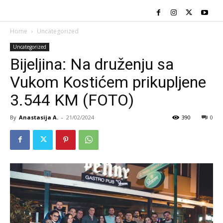
Home
Uncategorized
Uncategorized
Bijeljina: Na druženju sa
Vukom Kostićem prikupljene
3.544 KM (FOTO)
By
Anastasija A.
-
21/02/2024
390
0