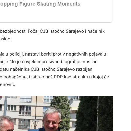
bezbjednosti Foča, CJB Istočno Sarajevo i načelnik
rpske:
 u policiji, nastavi boriti protiv negativnih pojava u
i je što je čovjek impresivne biografije, nosilac
datu načelnika CJB Istočno Sarajevo razbijani
vođe pohapšene, izabrao baš PDP kao stranku u kojoj će
renović.