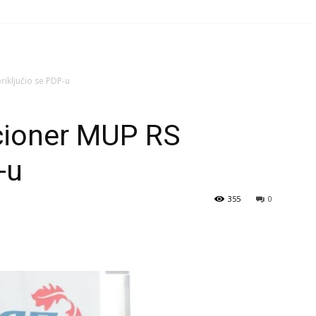
riključio se PDP-u
kcioner MUP RS
-u
355
0