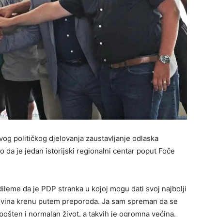
vog političkog djelovanja zaustavljanje odlaska
o da je jedan istorijski regionalni centar poput Foče
o dileme da je PDP stranka u kojoj mogu dati svoj najbolji
ovina krenu putem preporoda. Ja sam spreman da se
pošten i normalan život, a takvih je ogromna većina.