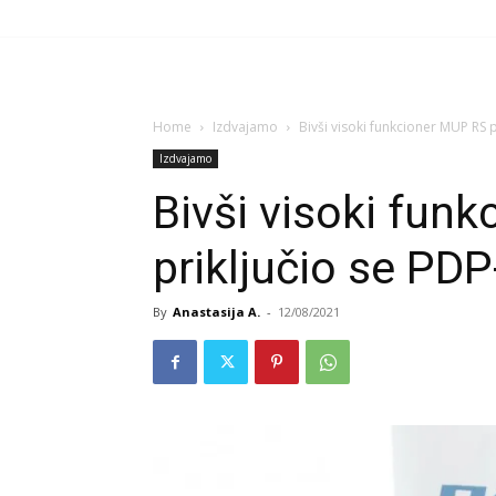
Home
Izdvajamo
Bivši visoki funkcioner MUP RS p
Izdvajamo
Bivši visoki fun
priključio se PDP
By
Anastasija A.
-
12/08/2021