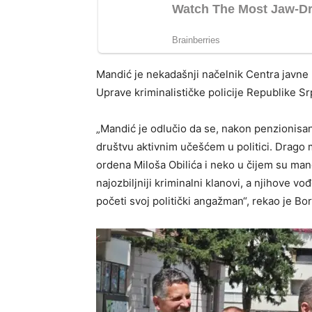
Mandić je nekadašnji načelnik Centra javne 
Uprave kriminalističke policije Republike S
„Mandić je odlučio da se, nakon penzionisanja
društvu aktivnim učešćem u politici. Drago m
ordena Miloša Obilića i neko u čijem su man
najozbiljniji kriminalni klanovi, a njihove 
početi svoj politički angažman“, rekao je Bo