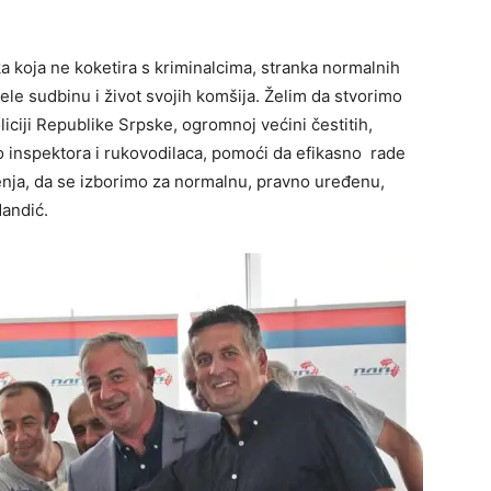
 koja ne koketira s kriminalcima, stranka normalnih
dijele sudbinu i život svojih komšija. Želim da stvorimo
iciji Republike Srpske, ogromnoj većini čestitih,
ko inspektora i rukovodilaca, pomoći da efikasno rade
čenja, da se izborimo za normalnu, pravno uređenu,
Mandić.