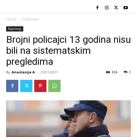
Home
Najnovije
Najnovije
Brojni policajci 13 godina nisu
bili na sistematskim
pregledima
By
Anastasija A.
-
25/01/2021
324
0