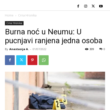
Home
Crna Hronika
Crna Hronika
Burna noć u Neumu: U
pucnjavi ranjena jedna osoba
By
Anastasija A.
-
01/07/2022
309
0