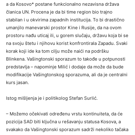
a da Kosovo* postane funkcionalno nezavisna država
članica UN. Procena je da bi time region bio trajno
stabilan i u okvirima zapadnih institucija. To bi drastično
umanjilo manevarski prostor Kine i Rusije, da na ovom
prostoru nađu uticaj ili, u gorem slučaju, državu koja bi se
na svoju štetu i njihovu korist konfrontirala Zapadu. Svaki
korak koji ide ka tom cilju može naići na podršku
Blinkena. Vašingtonski sporazum to takođe u potpunosti
predstavlja – napominje Milić i dodaje da može da bude
modifikacije Vašingtonskog sporazuma, ali da je centralni
kurs jasan.
Istog mišljenja je i politikolog Stefan Surlić.
– Možemo očekivati određenu vrstu kontinuiteta, da će
pozicija SAD biti ključna u rešavanju statusa Kosova, a
svakako da Vašingtonski sporazum sadrži nekoliko tačaka