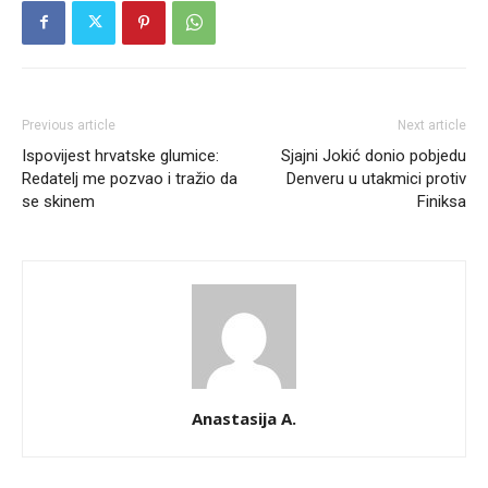
Previous article
Next article
Ispovijest hrvatske glumice:
Sjajni Jokić donio pobjedu
Redatelj me pozvao i tražio da
Denveru u utakmici protiv
se skinem
Finiksa
Anastasija A.