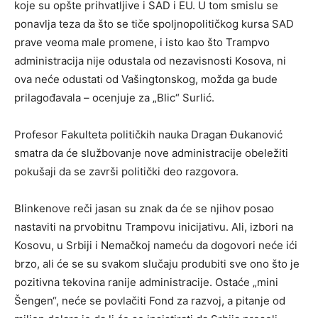
koje su opšte prihvatljive i SAD i EU. U tom smislu se
ponavlja teza da što se tiče spoljnopolitičkog kursa SAD
prave veoma male promene, i isto kao što Trampvo
administracija nije odustala od nezavisnosti Kosova, ni
ova neće odustati od Vašingtonskog, možda ga bude
prilagođavala – ocenjuje za „Blic“ Surlić.
Profesor Fakulteta političkih nauka Dragan Đukanović
smatra da će službovanje nove administracije obeležiti
pokušaji da se završi politički deo razgovora.
Blinkenove reči jasan su znak da će se njihov posao
nastaviti na prvobitnu Trampovu inicijativu. Ali, izbori na
Kosovu, u Srbiji i Nemačkoj nameću da dogovori neće ići
brzo, ali će se su svakom slučaju produbiti sve ono što je
pozitivna tekovina ranije administracije. Ostaće „mini
Šengen“, neće se povlačiti Fond za razvoj, a pitanje od