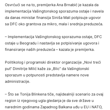
Osvrćući se na to, premijerka Ana Brnabić je kazala da
implementacija Vašingtonskog sporazuma ostaje i navela
da danas ministar finansija Siniša Mali potpisuje ugovor
sa DFC oko grantova za mikro, mala i srednja preduzeća.
– Implementacija Vašingtonskog sporazuma ostaje, DFC
ostaje u Beogradu i nastavlja se potpisivanje ugovora i
finansiranje naših preduzeća – kazala je premijerka.
Politikolog i programski direktor organzacije „Novi treći
put“ Dimitrije Milić kaže za „Blic“ da Vašingtonski
sporazum u potpunosti predstavlja namere nove
administracije.
– Što se Tonija Blinkena tiče, najidealniji scenario za ovaj
region iz njegovog ugla gledanja je da sve države u
narednim godinama Zapadnog Balkana uđu u EU i NATO,