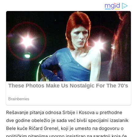
Rešavanje pitanja odnosa Srbije i Kosova u prethodne
dve godine obeležio je sada već bivši specijalni izaslanik
Bele kuće Ričard Grenel, koji je umesto na dogovoru o
političkim pitanjima uporno insistirao na saradnji koja će