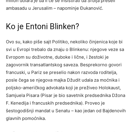
milion dolara je da li će se insistirati da Srbija preseli
ambasadu u Jerusalim – napominje Đukanović.
Ko je Entoni Blinken?
Ovo su, kako piše sajt Politiko, nekoliko činjenica koje bi
svi u Evropi trebalo da znaju o Blinkenu: njegove veze sa
Evropom su doživotne, duboke i lične, i žestoki je
zagovornik transatlantskog saveza. Besprekorno govori
francuski, u Pariz se preselio nakon razvoda roditelja,
posle čega se njegova majka Džudit udala za moćnika i
poljsko-američkog advokata koji je preživeo Holokaust,
Samjuela Pisara (Pisar je bio savetnik predsednika Džona
F. Kenedija i francuskih predsednika). Proveo je
šestogodišnji mandat u Senatu – kao jedan od Bajdenovih
glavnih pomoćnika.