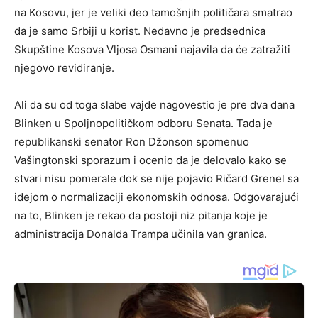
na Kosovu, jer je veliki deo tamošnjih političara smatrao
da je samo Srbiji u korist. Nedavno je predsednica
Skupštine Kosova Vljosa Osmani najavila da će zatražiti
njegovo revidiranje.
Ali da su od toga slabe vajde nagovestio je pre dva dana
Blinken u Spoljnopolitičkom odboru Senata. Tada je
republikanski senator Ron Džonson spomenuo
Vašingtonski sporazum i ocenio da je delovalo kako se
stvari nisu pomerale dok se nije pojavio Ričard Grenel sa
idejom o normalizaciji ekonomskih odnosa. Odgovarajući
na to, Blinken je rekao da postoji niz pitanja koje je
administracija Donalda Trampa učinila van granica.