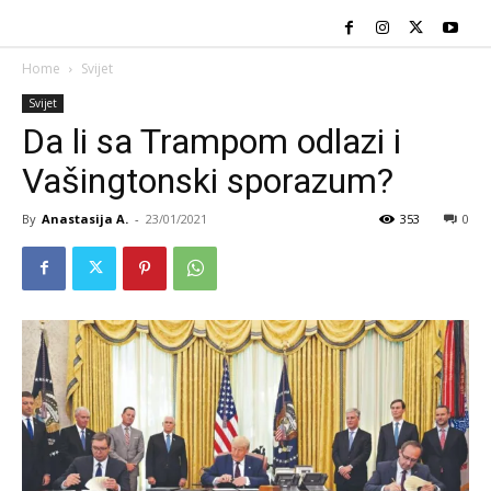
Home
Svijet
Svijet
Da li sa Trampom odlazi i
Vašingtonski sporazum?
By
Anastasija A.
-
23/01/2021
353
0