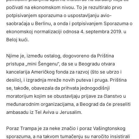
počivati na ekonomskom nivou. To je rezultiralo prvo
potpisivanjem sporazuma o uspostavljanju avio-
saobraćaja u Berlinu, a onda i potpisivanjem Sporazuma o
ekonomskoj normalizaciji odnosa 4. septembra 2019. u
Beloj kući.
Njime je, između ostalog, dogovoreno da Priština
pristupa „mini Šengenu“, da se u Beogradu otvara
kancelarija Američkog fonda za razvoj (što se ubrzo i
desilo), i izgradnja mreže novih puteva i pruga. Priština
se, takođe, obavezala da prihvata jednogodišnji
moratorijum kojim se obustavljaju prijave za članstvo u
međunarodnim organizacijama, a Beograd da će preseliti
ambasadu iz Tel Aviva u Jerusalim.
Poraz Trampa je za neke značio i poraz Vašingtonskog
sporazuma, a na takvom tumačenju su naročito insistirali