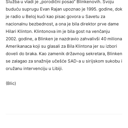
Služba u vladi je „porodični posao“ Blinkenovih. Svoju
buduću suprugu Evan Rajan upoznao je 1995. godine, dok
je radio u Beloj kući kao pisac govora u Savetu za
nacionalnu bezbednost, a ona je bila direktor prve dame
Hilari Klinton. Klin­tonova im je bila gost na venčanju
2002. godine, a Blinken je nazdravio zahvalivši 40 miliona
Ameri­kanaca koji su glasali za Bila Klintona jer su izbori
doveli do braka. Kao zamenik državnog sekretara, Blinken
se zalagao za snažnije učešće SAD-a u sirijskom sukobu i
oružanu intervenciju u Libiji.
(Blic)