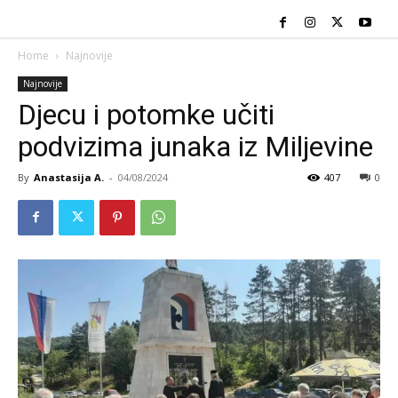
Home
Najnovije
Najnovije
Djecu i potomke učiti
podvizima junaka iz Miljevine
By
Anastasija A.
-
04/08/2024
407
0