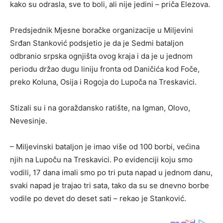
kako su odrasla, sve to boli, ali nije jedini – priča Elezova.
Predsjednik Mjesne boračke organizacije u Miljevini
Srđan Stanković podsjetio je da je Sedmi bataljon
odbranio srpska ognjišta ovog kraja i da je u jednom
periodu držao dugu liniju fronta od Daničića kod Foče,
preko Koluna, Osija i Rogoja do Lupoča na Treskavici.
Stizali su i na goraždansko ratište, na Igman, Olovo,
Nevesinje.
– Miljevinski bataljon je imao više od 100 borbi, većina
njih na Lupoču na Treskavici. Po evidenciji koju smo
vodili, 17 dana imali smo po tri puta napad u jednom danu,
svaki napad je trajao tri sata, tako da su se dnevno borbe
vodile po devet do deset sati – rekao je Stanković.