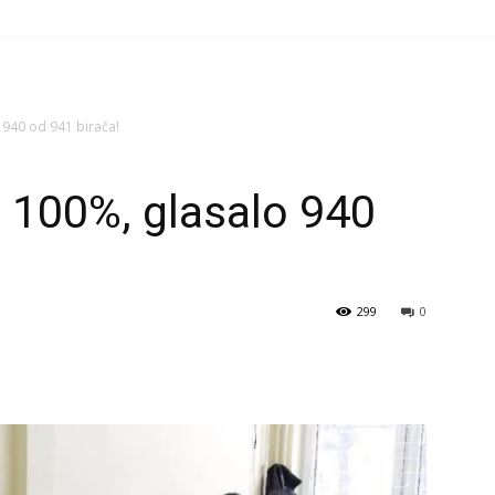
940 od 941 birača!
 100%, glasalo 940
299
0