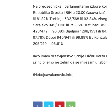
Na predsedničke i parlamentarne izbore koji
Republike Srpske i BiH u 20:00 časova izašl
ili 81.82% Trebinje 533/568 ili 93.84% Vise
Sarajevo 949/ 1196 ili 79.35% Bratunac 383
428/472 ili 90.68% Bijeljina 1298/1531 ili 8
97.78% Doboj 940/941 ili 99.89% BL Konzulat
205/219 ili 93.61%
Iako imam državljanstvo Srbije i ličnu kartu 
principijelno ne želim da se miješam u izbor
(Nebojsavukanovic.info)