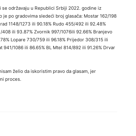
 se održavaju u Republici Srbiji 2022. godine iz
o je po gradovima sledeći broj glasača: Mostar 162/198
grad 1148/1273 ili 90.18% Rudo 455/492 ili 92.48%
 /408 ili 93.87% Zvornik 997/1076ili 92.66% Branjevo
4.78% Lopare 730/759 ili 96.18% Prijedor 308/315 ili
 941/1086 ili 86.65% BL Mtel 814/892 ili 91.26% Drvar
nisam želio da iskoristim pravo da glasam, jer
ni proces.