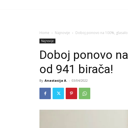
Home
Najnovije
Doboj ponovo na 100%, glasalo 
Najnovije
Doboj ponovo na
od 941 birača!
By
Anastasija A.
-
03/04/2022