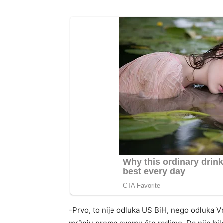
-Prvo, to nije odluka US BiH, nego odluka V
mržnju prema svemu što radimo. Da nije bilo