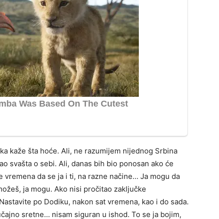
ka kaže šta hoće. Ali, ne razumijem nijednog Srbina
šao svašta o sebi. Ali, danas bih bio ponosan ako će
će vremena da se ja i ti, na razne načine… Ja mogu da
 možeš, ja mogu. Ako nisi pročitao zaključke
 Nastavite po Dodiku, nakon sat vremena, kao i do sada.
čajno sretne… nisam siguran u ishod. To se ja bojim,