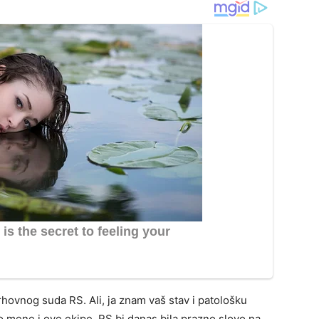
rhovnog suda RS. Ali, ja znam vaš stav i patološku
 mene i ove ekipe, RS bi danas bila prazno slovo na