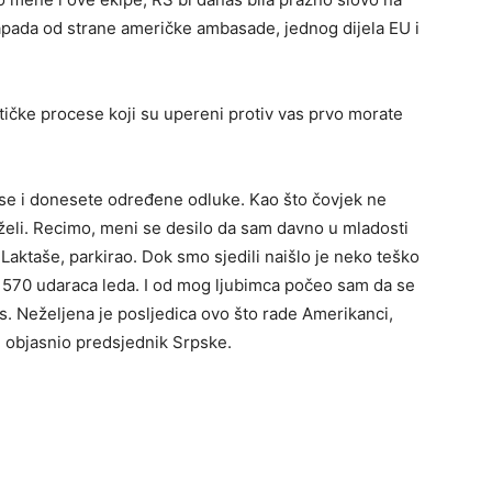
napada od strane američke ambasade, jednog dijela EU i
itičke procese koji su upereni protiv vas prvo morate
ese i donesete određene odluke. Kao što čovjek ne
želi. Recimo, meni se desilo da sam davno u mladosti
Laktaše, parkirao. Dok smo sjedili naišlo je neko teško
. 570 udaraca leda. I od mog ljubimca počeo sam da se
. Neželjena je posljedica ovo što rade Amerikanci,
je objasnio predsjednik Srpske.