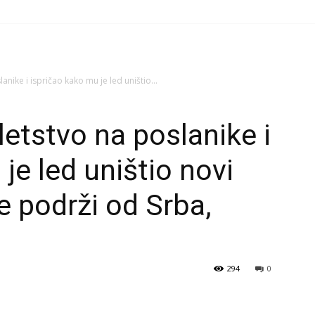
nike i ispričao kako mu je led uništio...
letstvo na poslanike i
je led uništio novi
e podrži od Srba,
294
0