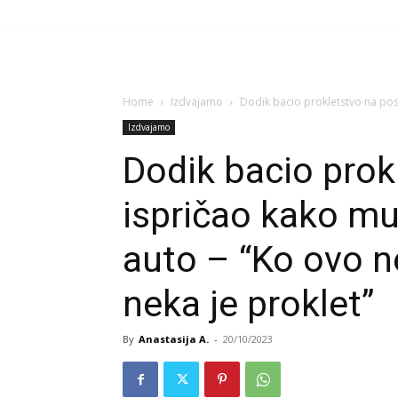
Home
Izdvajamo
Dodik bacio prokletstvo na posla
Izdvajamo
Dodik bacio prok
ispričao kako mu 
auto – “Ko ovo n
neka je proklet”
By
Anastasija A.
-
20/10/2023