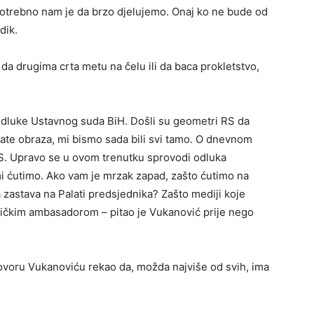
 potrebno nam je da brzo djelujemo. Onaj ko ne bude od
dik.
a drugima crta metu na čelu ili da baca prokletstvo,
odluke Ustavnog suda BiH. Došli su geometri RS da
ate obraza, mi bismo sada bili svi tamo. O dnevnom
S. Upravo se u ovom trenutku sprovodi odluka
i ćutimo. Ako vam je mrzak zapad, zašto ćutimo na
 zastava na Palati predsjednika? Zašto mediji koje
eričkim ambasadorom – pitao je Vukanović prije nego
dgovoru Vukanoviću rekao da, možda najviše od svih, ima