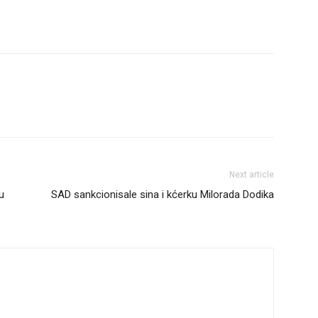
Next article
u
SAD sankcionisale sina i kćerku Milorada Dodika