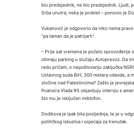
bio predsjednik, ne bio predsjednik. Ljudi,
Srba unutra, neka je proklet – ponovio je Do
Vukanović je odgovorio da niko nema pravo d
“pa taman da je patrijarh”.
– Prije sat vremena je počelo sprovođenje 
otimaju parking u slučaju Autoprevoz. Da im
redu pričam, o nepoštovanju zaključka NSR
Ustavnog suda BiH, 300 metara odavde, a m
zločine nad Palestincima? Zašto je jevrejska
finansira Vlada RS objavljuju intervju s am
što mu je isključen miktofon.
Dodikova je ipak bila posljednja, te je u o
političkog iskustva i osjećaja za trenutak.