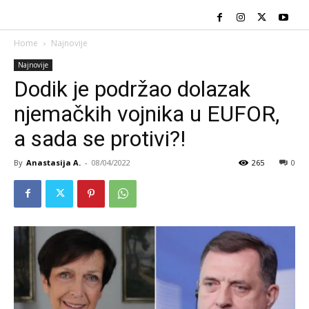
Home
Najnovije
Najnovije
Dodik je podržao dolazak
njemačkih vojnika u EUFOR,
a sada se protivi?!
By
Anastasija A.
-
08/04/2022
265
0