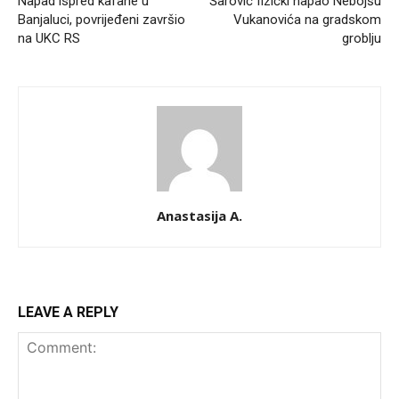
Napad ispred kafane u
Šarović fizički napao Nebojšu
Banjaluci, povrijeđeni završio
Vukanovića na gradskom
na UKC RS
groblju
Anastasija A.
LEAVE A REPLY