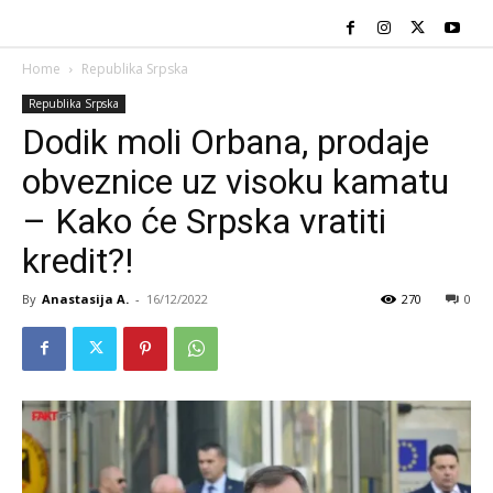
Home
Republika Srpska
Republika Srpska
Dodik moli Orbana, prodaje
obveznice uz visoku kamatu
– Kako će Srpska vratiti
kredit?!
By
Anastasija A.
-
16/12/2022
270
0