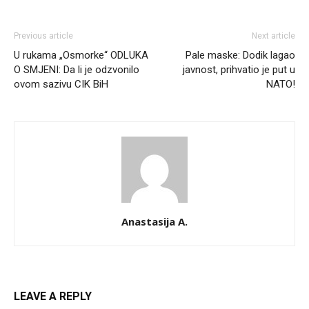
Previous article
Next article
U rukama „Osmorke“ ODLUKA
Pale maske: Dodik lagao
O SMJENI: Da li je odzvonilo
javnost, prihvatio je put u
ovom sazivu CIK BiH
NATO!
Anastasija A.
LEAVE A REPLY