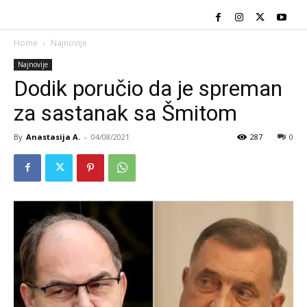
Home
Najnovije
Najnovije
Dodik poručio da je spreman
za sastanak sa Šmitom
By
Anastasija A.
-
04/08/2021
287
0