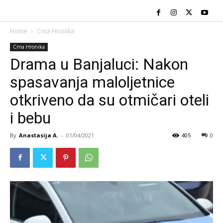
Home
Crna Hronika
Crna Hronika
Drama u Banjaluci: Nakon
spasavanja maloljetnice
otkriveno da su otmičari oteli
i bebu
By
Anastasija A.
-
01/04/2021
405
0