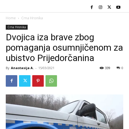
Home
Crna Hronika
Crna Hronika
Dvojica iza brave zbog
pomaganja osumnjičenom za
ubistvo Prijedorčanina
By
Anastasija A.
-
15/03/2021
339
0