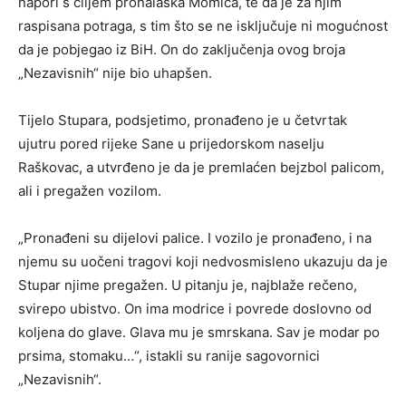
napori s ciljem pronalaska Momića, te da je za njim
raspisana potraga, s tim što se ne isključuje ni mogućnost
da je pobjegao iz BiH. On do zaključenja ovog broja
„Nezavisnih“ nije bio uhapšen.
Tijelo Stupara, podsjetimo, pronađeno je u četvrtak
ujutru pored rijeke Sane u prijedorskom naselju
Raškovac, a utvrđeno je da je premlaćen bejzbol palicom,
ali i pregažen vozilom.
„Pronađeni su dijelovi palice. I vozilo je pronađeno, i na
njemu su uočeni tragovi koji nedvosmisleno ukazuju da je
Stupar njime pregažen. U pitanju je, najblaže rečeno,
svirepo ubistvo. On ima modrice i povrede doslovno od
koljena do glave. Glava mu je smrskana. Sav je modar po
prsima, stomaku…“, istakli su ranije sagovornici
„Nezavisnih“.