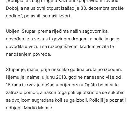
„Robijao je zbog droge u Kazneno-popravnom zavodu
Doboj, a na uslovni otpust izašao je 30. decembra prošle
godine“, pojasnili su naši izvori.
Ubijeni Stupar, prema riječima naših sagovornika,
dovođen je u vezu s trgovinom drogom, a policija ga je
dovodila u vezu i sa razbojništvom, krađom vozila te
nanošenjem povreda.
Stupar je, inače, prije nekoliko godina brutalno izboden.
Njemu je, naime, u junu 2018. godine naneseno više od
15 rana i krvav je došao u prijedorsku Opštu bolnicu te
zatražio pomoć, a nakon toga policiji otkrio da se sukobio
sa dvojicom sugrađana koji su ga izboli. Policiji je poznat i
odbjegli Marko Momić.