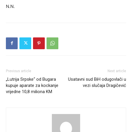
N.N.
Previous article
Next article
„Lutrija Srpske“ od Bugara
Usatavni sud BiH odugovlači u
kupuje aparate za kockanje
vezi slučaja Dragičević
vrijedne 10,8 miliona KM