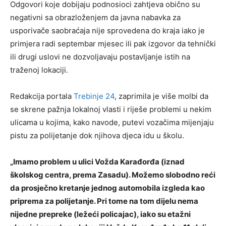
Odgovori koje dobijaju podnosioci zahtjeva obično su
negativni sa obrazloženjem da javna nabavka za
usporivače saobraćaja nije sprovedena do kraja iako je
primjera radi septembar mjesec ili pak izgovor da tehnički
ili drugi uslovi ne dozvoljavaju postavljanje istih na
traženoj lokaciji.
Redakcija portala
Trebinje 24
, zaprimila je više molbi da
se skrene pažnja lokalnoj vlasti i riješe problemi u nekim
ulicama u kojima, kako navode, putevi vozačima mijenjaju
pistu za polijetanje dok njihova djeca idu u školu.
„Imamo problem u ulici Vožda Karađorđa (iznad
školskog centra, prema Zasadu). Možemo slobodno reći
da prosječno kretanje jednog automobila izgleda kao
priprema za polijetanje. Pri tome na tom dijelu nema
nijedne prepreke (ležeći policajac), iako su etažni