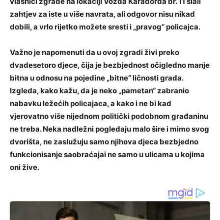
vlasnici zgrade na lokaciji Vožda Karađorđa br. 11 slali
zahtjev za iste u više navrata, ali odgovor nisu nikad
dobili, a vrlo rijetko možete sresti i „pravog“ policajca.
Važno je napomenuti da u ovoj zgradi živi preko
dvadesetoro djece, čija je bezbjednost očigledno manje
bitna u odnosu na pojedine „bitne“ ličnosti grada.
Izgleda, kako kažu, da je neko „pametan“ zabranio
nabavku ležećih policajaca, a kako i ne bi kad
vjerovatno više nijednom politički podobnom građaninu
ne treba. Neka nadležni pogledaju malo šire i mimo svog
dvorišta, ne zaslužuju samo njihova djeca bezbjedno
funkcionisanje saobraćajai ne samo u ulicama u kojima
oni žive.