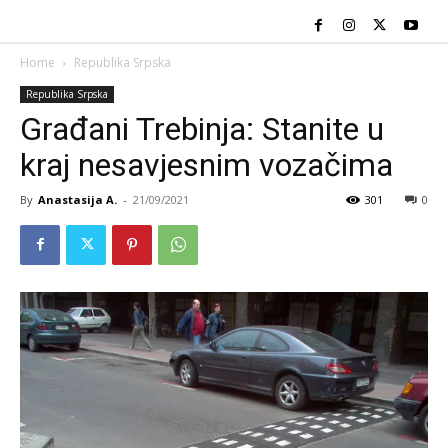
Home
Republika Srpska
Republika Srpska
Građani Trebinja: Stanite u
kraj nesavjesnim vozačima
By
Anastasija A.
-
21/09/2021
301
0