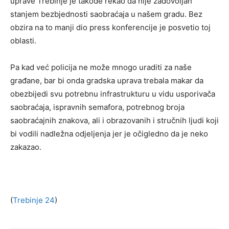
uprave Trebinje je takođe rekao da nije zadovoljan
stanjem bezbjednosti saobraćaja u našem gradu. Bez
obzira na to manji dio press konferencije je posvetio toj
oblasti.
Pa kad već policija ne može mnogo uraditi za naše
građane, bar bi onda gradska uprava trebala makar da
obezbijedi svu potrebnu infrastrukturu u vidu usporivača
saobraćaja, ispravnih semafora, potrebnog broja
saobraćajnih znakova, ali i obrazovanih i stručnih ljudi koji
bi vodili nadležna odjeljenja jer je očigledno da je neko
zakazao.
(
Trebinje 24
)