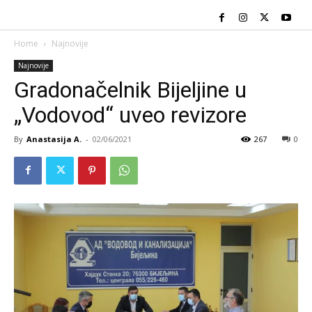
Home
Najnovije
Najnovije
Gradonačelnik Bijeljine u
„Vodovod“ uveo revizore
By
Anastasija A.
-
02/06/2021
267
0