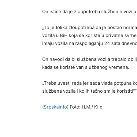
On ističe da je zloupotreba službenih vozila
„To je tolika zloupotreba da je postao norm
vozila u BiH koja se koriste u privatne svr
imaju vozila na raspolaganju 24 sata dnevno
On navodi da bi službena vozila trebalo obilj
kada se koriste van službenog vremena.
„Treba uvesti reda jer sada vlada potpuna ko
službena vozila i ko ih tačno smije koristiti““
(
Srpskainfo
) Foto: H.M./ Klix