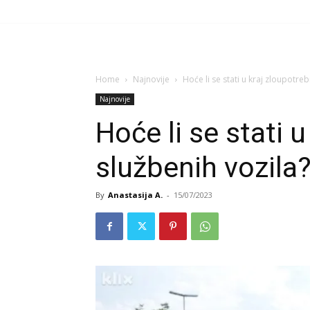
Home
Najnovije
Hoće li se stati u kraj zloupotreb
Najnovije
Hoće li se stati u
službenih vozila
By
Anastasija A.
-
15/07/2023