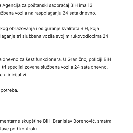
da Agencija za poštanski saobraćaj BiH ima 13
lužbena vozila na raspolaganju 24 sata dnevno.
okog obrazovanja i osiguranje kvaliteta BiH, koja
olaganje tri službena vozila svojim rukovodiocima 24
ta dnevno za šest funkcionera. U Graničnoj policiji BiH
 tri specijalizovana službena vozila 24 sata dnevno,
 u inicijativi.
upotreba.
entarne skupštine BiH, Branislav Borenović, smatra
stave pod kontrolu.