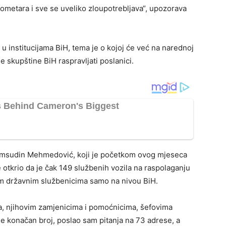
ometara i sve se uveliko zloupotrebljava“, upozorava
 u institucijama BiH, tema je o kojoj će već na narednoj
skupštine BiH raspravljati poslanici.
Šemsudin Mehmedović, koji je početkom ovog mjeseca
e otkrio da je čak 149 službenih vozila na raspolaganju
m državnim službenicima samo na nivou BiH.
ija, njihovim zamjenicima i pomoćnicima, šefovima
ije konačan broj, poslao sam pitanja na 73 adrese, a