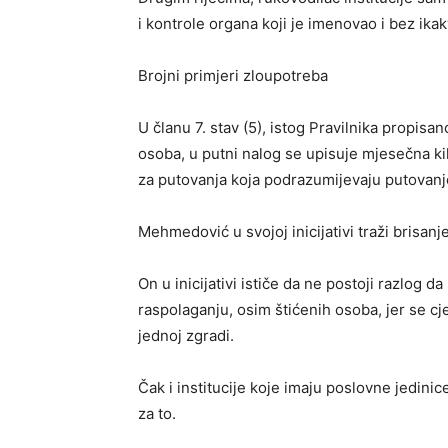
i kontrole organa koji je imenovao i bez ikak
Brojni primjeri zloupotreba
U članu 7. stav (5), istog Pravilnika propis
osoba, u putni nalog se upisuje mjesečna k
za putovanja koja podrazumijevaju putovanj
Mehmedović u svojoj inicijativi traži brisanje
On u inicijativi ističe da ne postoji razlog d
raspolaganju, osim štićenih osoba, jer se cje
jednoj zgradi.
Čak i institucije koje imaju poslovne jedin
za to.