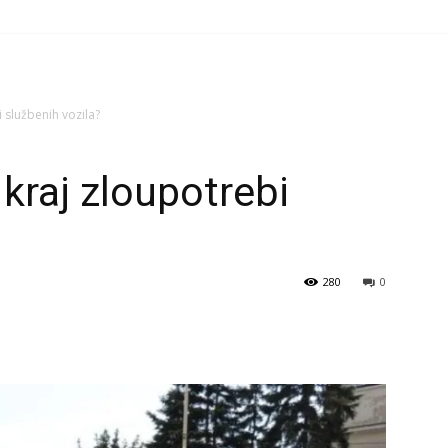
i službenih vozila?
 kraj zloupotrebi
?
280
0