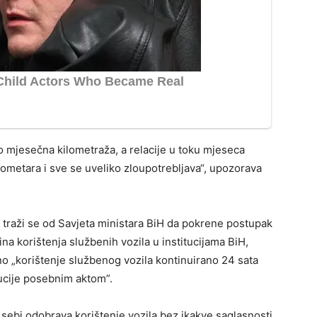
mjesečna kilometraža, a relacije u toku mjeseca
ometara i sve se uveliko zloupotrebljava“, upozorava
ma traži se od Savjeta ministara BiH da pokrene postupak
na korištenja službenih vozila u institucijama BiH,
no „korištenje službenog vozila kontinuirano 24 sata
tucije posebnim aktom”.
 sebi odobrava korištenje vozila bez ikakve saglasnosti