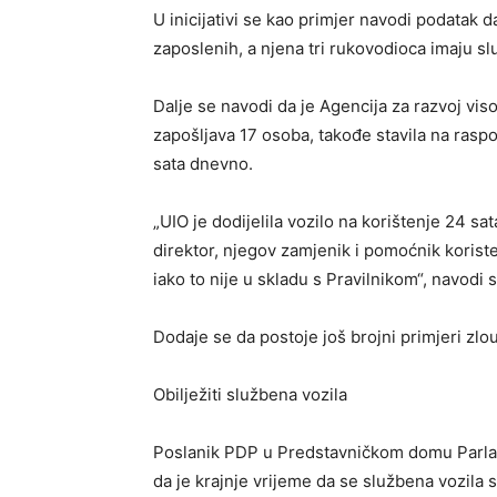
U inicijativi se kao primjer navodi podatak 
zaposlenih, a njena tri rukovodioca imaju s
Dalje se navodi da je Agencija za razvoj vis
zapošljava 17 osoba, takođe stavila na rasp
sata dnevno.
„UIO je dodijelila vozilo na korištenje 24 sa
direktor, njegov zamjenik i pomoćnik koriste
iako to nije u skladu s Pravilnikom“, navodi se
Dodaje se da postoje još brojni primjeri zlo
Obilježiti službena vozila
Poslanik PDP u Predstavničkom domu Parlam
da je krajnje vrijeme da se službena vozila 