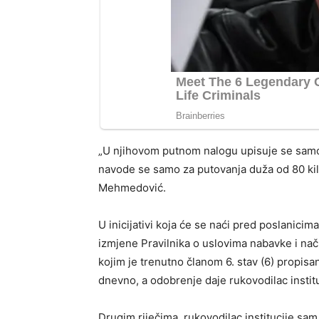
„U njihovom putnom nalogu upisuje se samo 
navode se samo za putovanja duža od 80 kil
Mehmedović.
U inicijativi koja će se naći pred poslanici
izmjene Pravilnika o uslovima nabavke i nači
kojim je trenutno članom 6. stav (6) propisa
dnevno, a odobrenje daje rukovodilac insti
Drugim riječima, rukovodilac institucije sam