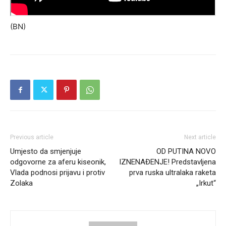
(BN)
Previous article
Next article
Umjesto da smjenjuje
OD PUTINA NOVO
odgovorne za aferu kiseonik,
IZNENAĐENJE! Predstavljena
Vlada podnosi prijavu i protiv
prva ruska ultralaka raketa
Zolaka
„Irkut“