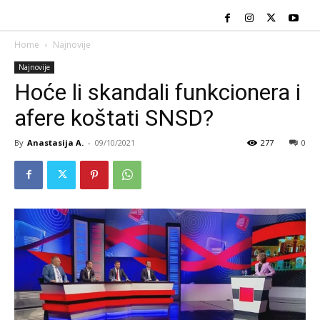
Home
Najnovije
Najnovije
Hoće li skandali funkcionera i
afere koštati SNSD?
By
Anastasija A.
-
09/10/2021
277
0