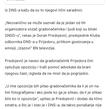
Iz DNS-a kažu da su to njegovi lični saradnici.
„Nezvanično se može saznati da je jedan od tih
organizatora vozač gradonačelnika i ljudi koji su bliski
SNSD-u“, rekao je Goran Predojević, predsjednik Kluba
odbornika DNS-a u Prijedoru, prilikom gostovanja u
emisiji „Izazovi“ BN televizije.
Predojević je naveo da gradonačelnik Prijedora čim
optužuje opoziciju i traži pomoć advokata da brani
njegovu čast, izgleda da ne misli da je pogriješio.
„U ime opozicije bih pitao gradonačelnika da li je on na
tim fotografijama i ako jeste ko ga je slikao, da li je slikao
bilo ko iz opozicije“, upitao je Predojević i dodao da lično
smatra, a što je i stav je i DNS-a, da takvo ponašanje nije