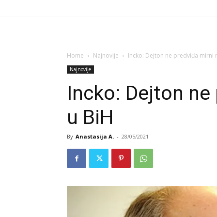
Home
Najnovije
Incko: Dejton ne predviđa mirni 
Najnovije
Incko: Dejton ne 
u BiH
By
Anastasija A.
-
28/05/2021