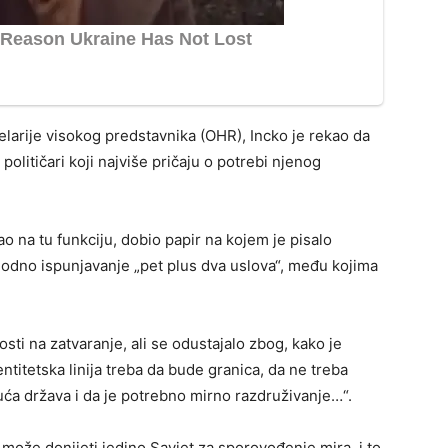
elarije visokog predstavnika (OHR), Incko je rekao da
političari koji najviše pričaju o potrebi njenog
o na tu funkciju, dobio papir na kojem je pisalo
thodno ispunjavanje „pet plus dva uslova“, među kojima
ti na zatvaranje, ali se odustajalo zbog, kako je
titetska linija treba da bude granica, da ne treba
ća država i da je potrebno mirno razdruživanje…“.
može donijeti jedino Savjet za sporovođenje mira, i to