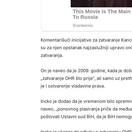
Komentarišući inicijative za zatvaranje Kanc
su za njen opstanak najzaslužniji upravo oni 
zatvaranja.
On je naveo da je 2009. godine, kada je doša
„zatvaranje OHR što prije“, ali samo uz pre
je i ostvarenje vladavine prava.
Incko je dodao da je vremenom bilo spremnos
naveo, „ponovnog plasiranja priče da međuen
poštovati Ustavni sud BiH, da je BiH nemogu
Incko je ukazao da odluku o zatvaranju OHR 