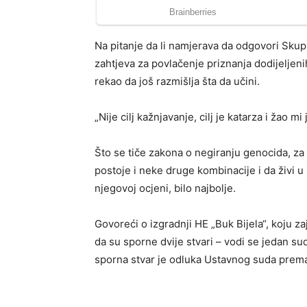
Na pitanje da li namjerava da odgovori Sku
zahtjeva za povlačenje priznanja dodijeljeni
rekao da još razmišlja šta da učini.
„Nije cilj kažnjavanje, cilj je katarza i žao mi
Što se tiče zakona o negiranju genocida, za 
postoje i neke druge kombinacije i da živi u
njegovoj ocjeni, bilo najbolje.
Govoreći o izgradnji HE „Buk Bijela“, koju z
da su sporne dvije stvari – vodi se jedan su
sporna stvar je odluka Ustavnog suda prema 