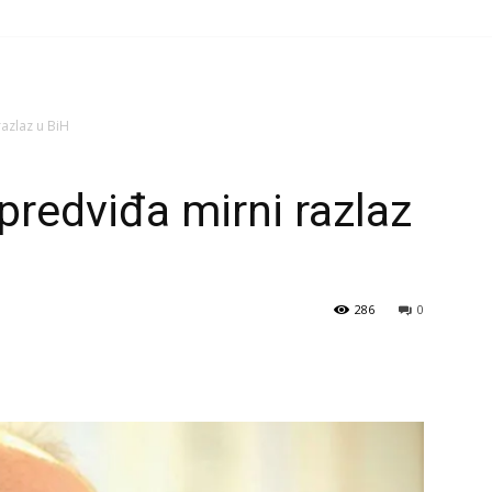
razlaz u BiH
predviđa mirni razlaz
286
0