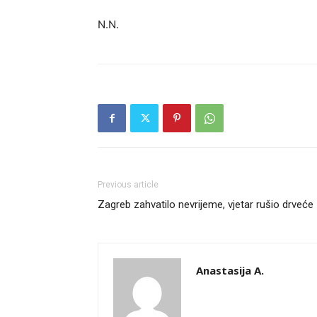
N.N.
Previous article
Zagreb zahvatilo nevrijeme, vjetar rušio drveće
Anastasija A.