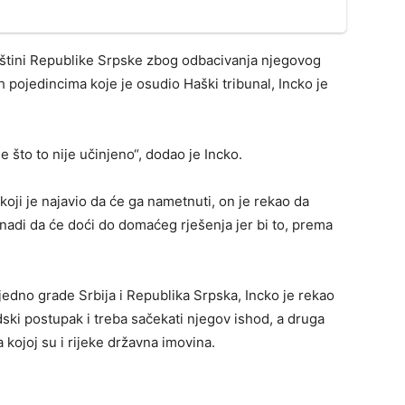
pštini Republike Srpske zbog odbacivanja njegovog
h pojedincima koje je osudio Haški tribunal, Incko je
 je što to nije učinjeno“, dodao je Incko.
koji je najavio da će ga nametnuti, on je rekao da
 nadi da će doći do domaćeg rješenja jer bi to, prema
ajedno grade Srbija i Republika Srpska, Incko je rekao
dski postupak i treba sačekati njegov ishod, a druga
kojoj su i rijeke državna imovina.