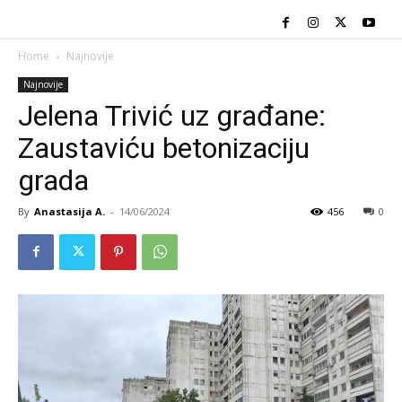
Home
Najnovije
Najnovije
Jelena Trivić uz građane:
Zaustaviću betonizaciju
grada
By
Anastasija A.
-
14/06/2024
456
0