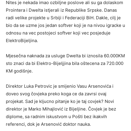
Nites je nekada imao ozbiljne poslove ali su ga dolaskom
Prointera i Dwelta istjerali iz Republike Srpske. Danas
radi velike projekte u Srbiji i Federaciji BiH. Dakle, cilj je
bio da se uzme jos jedan softver koji je na nivou igracke u
odnosu na vec postojeci softver koji vec posjeduje
ElektroBijeljina.
Mjesečna naknada za usluge Dwelta bi iznosila 60.000KM
sto znaci da bi Elektro-Bijeljjina bila oštecena za 720.000
KM godišnje.
Direktor Luka Petrovic je smijenio Vasu Arsenovića i
doveo svog čovjeka preko koga ce da zavrsi ovaj
projekat. Sad je kljucno pitanje ko je taj covjek? Novi
direktor je Marko Mihajlović iz Bijeljine. Čovjek je bez
diplome, sa radnim iskustvom u Pošti bez ikakvih
referenci, dok je Arsenović doktor nauka.