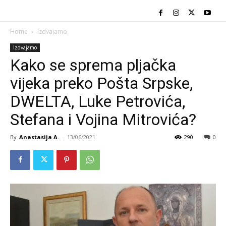
Home
Izdvajamo
Izdvajamo
Kako se sprema pljačka
vijeka preko Pošta Srpske,
DWELTA, Luke Petrovića,
Stefana i Vojina Mitrovića?
By
Anastasija A.
-
13/06/2021
290
0