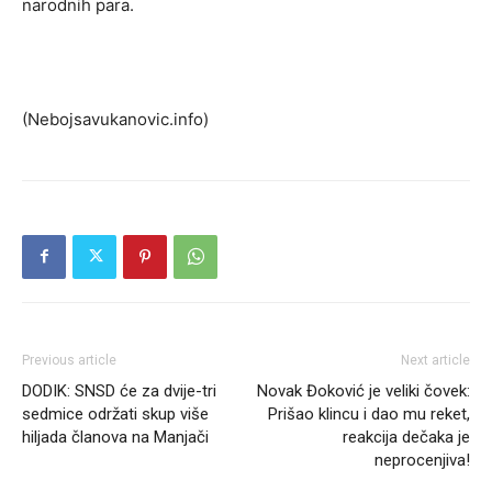
narodnih para.
(Nebojsavukanovic.info)
Previous article
Next article
DODIK: SNSD će za dvije-tri
Novak Đoković je veliki čovek:
sedmice održati skup više
Prišao klincu i dao mu reket,
hiljada članova na Manjači
reakcija dečaka je
neprocenjiva!