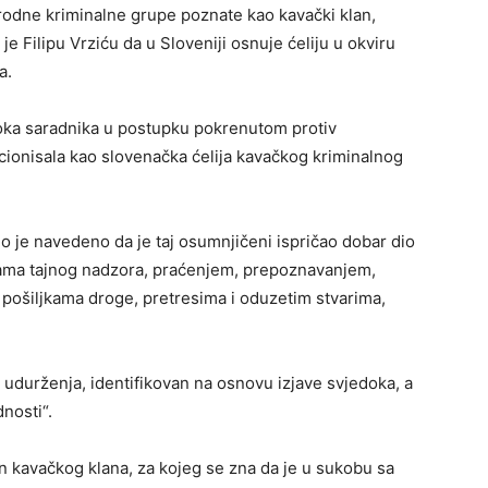
rodne kriminalne grupe poznate kao kavački klan,
 Filipu Vrziću da u Sloveniji osnuje ćeliju u okviru
a.
jedoka saradnika u postupku pokrenutom protiv
ionisala kao slovenačka ćelija kavačkog kriminalnog
no je navedeno da je taj osumnjičeni ispričao dobar dio
rama tajnog nadzora, praćenjem, prepoznavanjem,
m pošiljkama droge, pretresima i oduzetim stvarima,
og udurženja, identifikovan na osnovu izjave svjedoka, a
nosti“.
an kavačkog klana, za kojeg se zna da je u sukobu sa