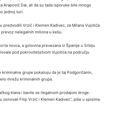
a Arapović Dal, ali da su tada isporuke bile mnogo
 jednoj turi.
su predvodili Vrzić i Klemen Kadivec, za Milana Vujotića
i prevoz nelegalnih miliona u kešu.
porta novca, a gotovina prevezana iz Španije u Srbiju
elovale pod pokroviteljstvom Vujotića na području
e kriminalne grupe pokazuju da je taj Podgoričanin,
vio mrežu kriminalnih grupa.
ačkog klana i bavile se ilegalnom prodajom droge.
 osnovali Filip Vrzić i Klemen Kadivec“, piše u spisima