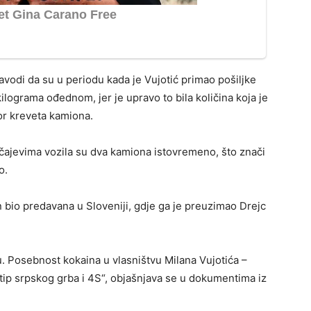
vodi da su u periodu kada je Vujotić primao pošiljke
ilograma ođednom, jer je upravo to bila količina koja je
or kreveta kamiona.
čajevima vozila su dva kamiona istovremeno, što znači
o.
n bio predavana u Sloveniji, gdje ga je preuzimao Drejc
u. Posebnost kokaina u vlasništvu Milana Vujotića –
gotip srpskog grba i 4S“, objašnjava se u dokumentima iz