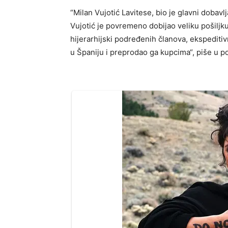
“Milan Vujotić Lavitese, bio je glavni dobavlj
Vujotić je povremeno dobijao veliku pošiljku 
hijerarhijski podređenih članova, ekspeditiv
u Španiju i preprodao ga kupcima“, piše u po