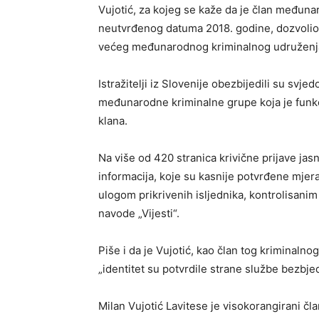
Vujotić, za kojeg se kaže da je član međuna
neutvrđenog datuma 2018. godine, dozvolio je
većeg međunarodnog kriminalnog udruženj
Istražitelji iz Slovenije obezbijedili su sv
međunarodne kriminalne grupe koja je funkc
klana.
Na više od 420 stranica krivične prijave jas
informacija, koje su kasnije potvrđene mje
ulogom prikrivenih isljednika, kontrolisani
navode „Vijesti“.
Piše i da je Vujotić, kao član tog kriminaln
„identitet su potvrdile strane službe bezbjed
Milan Vujotić Lavitese je visokorangirani čl