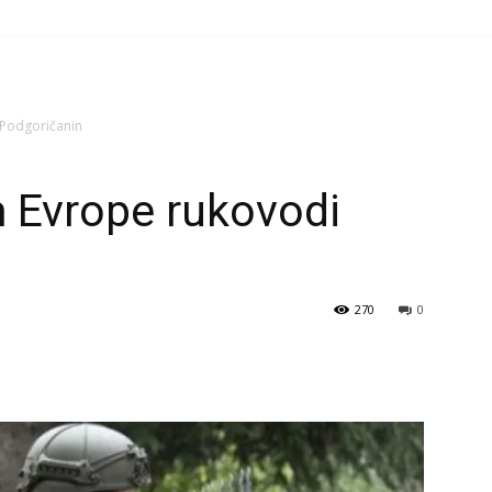
 Podgoričanin
 Evrope rukovodi
270
0