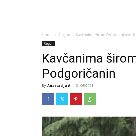
Home
Region
Kavčanima širom Evrope rukovodi
Region
Kavčanima širom
Podgoričanin
By
Anastasija A.
-
31/05/2021