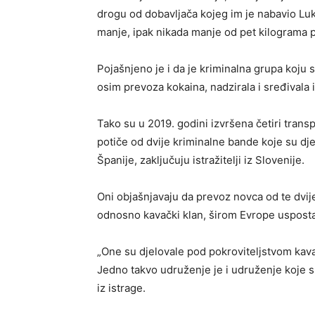
drogu od dobavljača kojeg im je nabavio Luk
manje, ipak nikada manje od pet kilograma po
Pojašnjeno je i da je kriminalna grupa koju 
osim prevoza kokaina, nadzirala i sređivala 
Tako su u 2019. godini izvršena četiri trans
potiče od dvije kriminalne bande koje su dj
Španije, zaključuju istražitelji iz Slovenije.
Oni objašnjavaju da prevoz novca od te dvij
odnosno kavački klan, širom Evrope usposta
„One su djelovale pod pokroviteljstvom kav
Jedno takvo udruženje je i udruženje koje su
iz istrage.