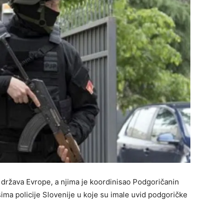
e država Evrope, a njima je koordinisao Podgoričanin
isima policije Slovenije u koje su imale uvid podgoričke