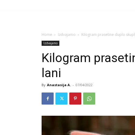
Home
Izdvajamo
Kilogram prasetine duplo skuplj
Izdvajamo
Kilogram praseti
lani
By
Anastasija A.
-
07/04/2022