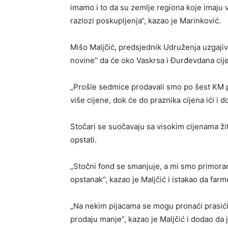
imamo i to da su zemlje regiona koje imaju 
razlozi poskupljenja“, kazao je Marinković.
Mišo Maljčić, predsjednik Udruženja uzgaji
novine“ da će oko Vaskrsa i Đurđevdana cije
„Prošle sedmice prodavali smo po šest KM 
više cijene, dok će do praznika cijena ići i 
Stočari se suočavaju sa visokim cijenama žit
opstati.
„Stočni fond se smanjuje, a mi smo primora
opstanak“, kazao je Maljčić i istakao da far
„Na nekim pijacama se mogu pronaći prasići 
prodaju manje“, kazao je Maljčić i dodao da