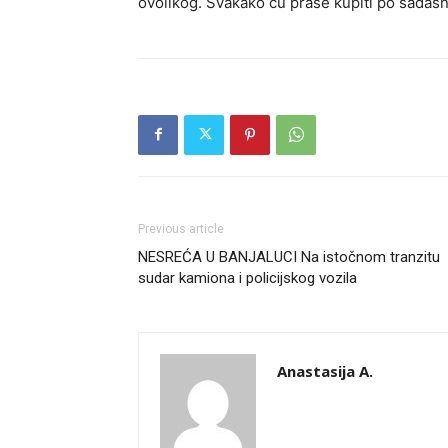
ovolikog. Svakako ću prase kupiti po sadašnj
Previous article
NESREĆA U BANJALUCI Na istočnom tranzitu
sudar kamiona i policijskog vozila
Anastasija A.