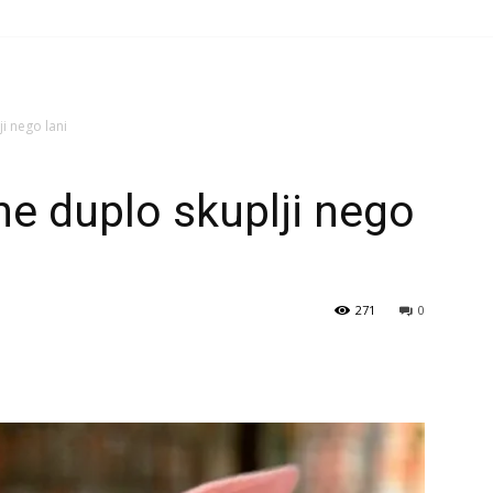
i nego lani
ne duplo skuplji nego
271
0