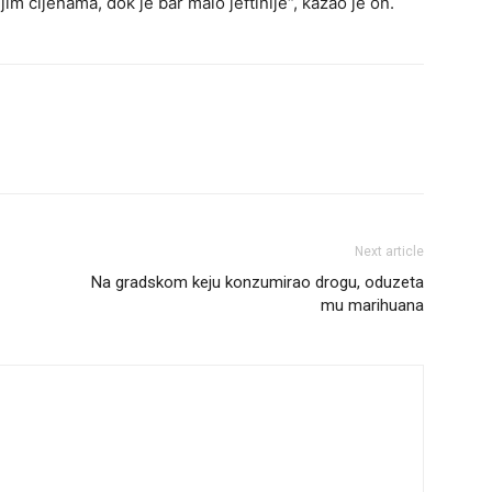
im cijenama, dok je bar malo jeftinije“, kazao je on.
Next article
Na gradskom keju konzumirao drogu, oduzeta
mu marihuana