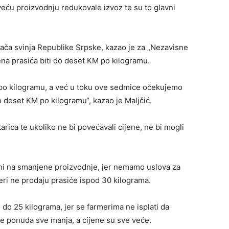
veću proizvodnju redukovale izvoz te su to glavni
vača svinja Republike Srpske, kazao je za „Nezavisne
na prasića biti do deset KM po kilogramu.
po kilogramu, a već u toku ove sedmice očekujemo
do deset KM po kilogramu“, kazao je Maljčić.
arica te ukoliko ne bi povećavali cijene, ne bi mogli
ni na smanjene proizvodnje, jer nemamo uslova za
meri ne prodaju prasiće ispod 30 kilograma.
do 25 kilograma, jer se farmerima ne isplati da
 je ponuda sve manja, a cijene su sve veće.