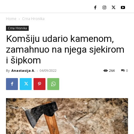
Home
Crna Hronika
Crna Hronika
Komšiju udario kamenom,
zamahnuo na njega sjekirom
i šipkom
By
Anastasija A.
-
04/09/2022
264
0