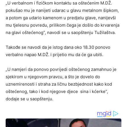
„U verbalnom i fizičkom kontaktu sa oštećenim M.DŽ.
pokušao mu je nanijeti udarac u glavu metalnom šipkom,
a potom ga udario kamenom u predjelu glave, nanijevši
mu tjelesnu povredu, prilikom čega je došlo do krvarenja
na glavi oštećenog“, navodi se u saopštenju Tužilaštva.
Takođe se navodi da je istog dana oko 18.30 ponovo
verbalno napao M.DŽ. i prijetio mu da će ga ubiti.
„U namjeri da ponovo povrijedi oštećenog zamahnuo je
sjekirom u njegovom pravcu, a što je dovelo do
uznemirenosti i straha za ličnu bezbjednost kako kod
oštećenog, tako i kod njegove djece sina i kćerke“,
dodaje se u saopštenju.