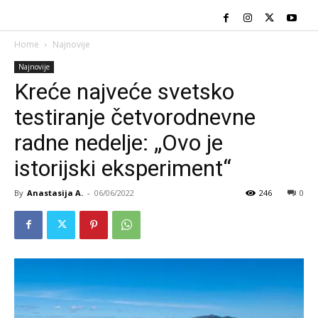
Home
Najnovije
Najnovije
Kreće najveće svetsko
testiranje četvorodnevne
radne nedelje: „Ovo je
istorijski eksperiment“
By
Anastasija A.
-
06/06/2022
246
0