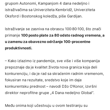
grupom Autonomi, Kampanjom 4 dana nedeljno i
istraživačima sa Univerziteta Kembridž, Univerziteta
Oksford i Bostonskog koledža, piše Gardijan.
Istraživanje se zasniva na obrascu 100:80:100, što znači
primanje
100 posto plate za 80 odsto radnog vremena, a
u zamenu za obavezno održanje 100-procentne
produktivnosti.
– Kako izlazimo iz pandemije, sve više i više kompanija
prepoznaje da je kvalitet života nova granica koja deli
konkurenciju, i da je rad sa skraćenim radnim vremenom,
fokusiran na rezultate, sredstvo koje im daje
konkurentsku prednost – navodi Džo O’Konor, izvršni
direktor neprofitne grupe „4 Dana nedeljno Global“.
Među onima koji učestvuju u ovom testiranju su