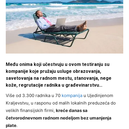
Među onima koji učestvuju u ovom testiranju su
kompanije koje pružaju usluge obrazovanja,
savetovanja na radnom mestu, stanovanja, nege
kože, regrutacije radnika u građevinarstvu…
Više od 3.300 radnika u 70
kompanija
u Ujedinjenom
Kraljevstvu, u rasponu od malih lokalnih preduzeća do
velikih finansijskih firmi,
kreće danas sa
četvorodnevnom radnom nedeljom bez umanjenja
plate
.