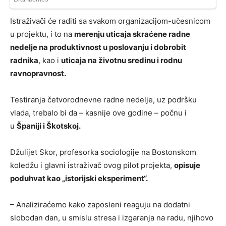
Istraživači će raditi sa svakom organizacijom-učesnicom
u projektu, i to na
merenju uticaja skraćene radne
nedelje na produktivnost u poslovanju i dobrobit
radnika
, kao i
uticaja na životnu sredinu i rodnu
ravnopravnost.
Testiranja četvorodnevne radne nedelje, uz podršku
vlada, trebalo bi da – kasnije ove godine – počnu i
u
Španiji i Škotskoj.
Džulijet Skor, profesorka sociologije na Bostonskom
koledžu i glavni istraživač ovog pilot projekta,
opisuje
poduhvat kao „istorijski eksperiment“.
– Analiziraćemo kako zaposleni reaguju na dodatni
slobodan dan, u smislu stresa i izgaranja na radu, njihovo