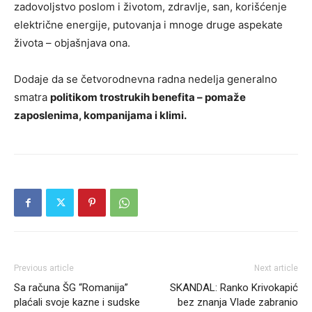
zadovoljstvo poslom i životom, zdravlje, san, korišćenje
električne energije, putovanja i mnoge druge aspekate
života – objašnjava ona.
Dodaje da se četvorodnevna radna nedelja generalno
smatra
politikom trostrukih benefita – pomaže
zaposlenima, kompanijama i klimi.
Previous article
Next article
Sa računa ŠG “Romanija”
SKANDAL: Ranko Krivokapić
plaćali svoje kazne i sudske
bez znanja Vlade zabranio