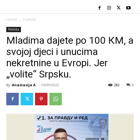
Home
Politika
Politika
Mladima dajete po 100 КM, a
svojoj djeci i unucima
nekretnine u Evropi. Jer
„volite“ Srpsku.
By
Anastasija A.
-
06/09/2022
282
0