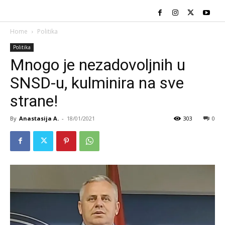
Home
Politika
Politika
Mnogo je nezadovoljnih u
SNSD-u, kulminira na sve
strane!
By
Anastasija A.
-
18/01/2021
303
0