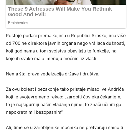
Postoje podaci prema kojima u Republici Srpskoj ima više
od 700 ne direktora javnih organa nego vršilaca dužnosti,
koji godinama u tom svojstvu obavljaju te funkcije, na
koje ih svako malo imenuju moćnici iz vlasti.
Nema šta, prava vedeizacija države i društva.
Za ovu bolest i bezakonje tako pristaje misao Ive Andrića
koji je svojevremeno rekao: „zarobiti čovjeka čekanjem,
to je najsigurniji način vladanja njime, to znači učiniti ga
nepokretnim i bezopasnim“.
Ali, time se u zarobljenike moćnika ne pretvaraju samo ti