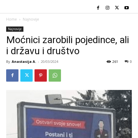
Home
Najnovije
Najnovije
Moćnici zarobili pojedince, ali
i državu i društvo
By
Anastasija A.
-
20/03/2024
261
0