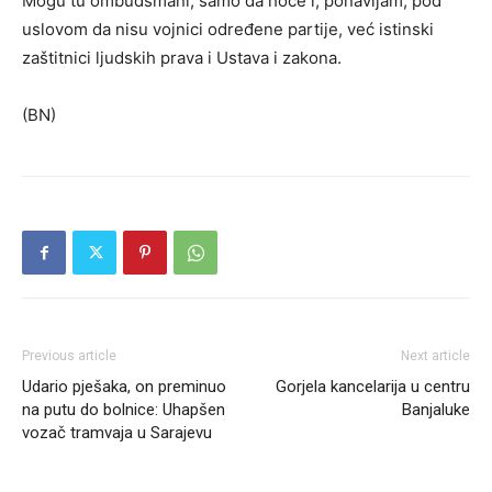
Mogu tu ombudsmani, samo da hoće i, ponavljam, pod
uslovom da nisu vojnici određene partije, već istinski
zaštitnici ljudskih prava i Ustava i zakona.
(BN)
Previous article
Next article
Udario pješaka, on preminuo
Gorjela kancelarija u centru
na putu do bolnice: Uhapšen
Banjaluke
vozač tramvaja u Sarajevu