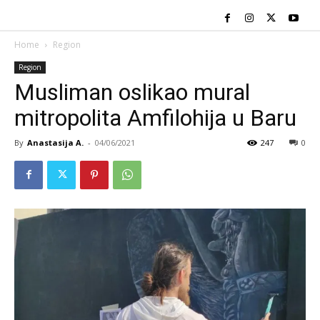
Home
Region
Region
Musliman oslikao mural
mitropolita Amfilohija u Baru
By
Anastasija A.
-
04/06/2021
247
0