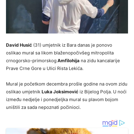
David Husić
(31) umjetnik iz Bara danas je ponovo
oslikao mural sa likom blaženopočivšeg mitropolita
crnogorsko-primorskog
Amfilohija
na zidu kancalarije
Prave Crne Gore u Ulici Rista Lekića.
Mural je početkom decembra prošle godine na ovom zidu
oslikao umjetnik
Luka Joksimović
iz Bijelog Polja. U noći
između nedjelje i ponedjeljka mural su plavom bojom
uništili za sada nepoznati počinioci.