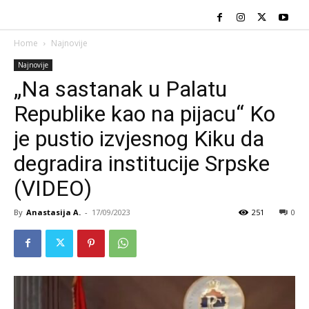
Home
Najnovije
Najnovije
„Na sastanak u Palatu
Republike kao na pijacu“ Ko
je pustio izvjesnog Kiku da
degradira institucije Srpske
(VIDEO)
By
Anastasija A.
-
17/09/2023
251
0