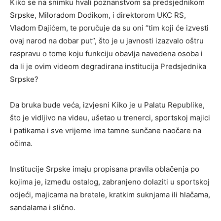
Kiko se na snimku hvali poznanstvom sa predsjednikom
Srpske, Miloradom Dodikom, i direktorom UKC RS,
Vladom Đajićem, te poručuje da su oni “tim koji će izvesti
ovaj narod na dobar put”, što je u javnosti izazvalo oštru
raspravu o tome koju funkciju obavlja navedena osoba i
da li je ovim videom degradirana institucija Predsjednika
Srpske?
Da bruka bude veća, izvjesni Kiko je u Palatu Republike,
što je vidljivo na videu, ušetao u trenerci, sportskoj majici
i patikama i sve vrijeme ima tamne sunčane naočare na
očima.
Institucije Srpske imaju propisana pravila oblačenja po
kojima je, između ostalog, zabranjeno dolaziti u sportskoj
odjeći, majicama na bretele, kratkim suknjama ili hlačama,
sandalama i slično.