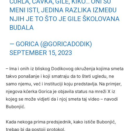
ĆURLA, ČAVKA, GILE, KIKO… ONI SU
MENI ISTI, JEDINA RAZLIKA IZMEĐU
NJIH JE TO ŠTO JE GILE ŠKOLOVANA
BUDALA
— GORICA (@GORICADODIK)
SEPTEMBER 15, 2023
– Ima i onih iz bliskog Dodikovog okruženja kojima smeta
takvo ponašanje i koji smatraju da to šteti ugledu, ne
samo njemu, već i instituciji koju predstavlja. Na primjer,
njegova kćerka Gorica je objavila status na mreži X iz
kojeg se može vidjeti da i njoj smeta taj video – navodi
Bubonjić.
Kada nekoga prima predsjednik, kako ističe Bubonjić,
trebao bi da postoji protokol.