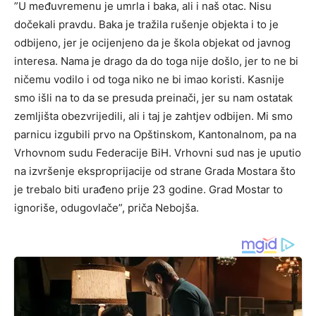
”U međuvremenu je umrla i baka, ali i naš otac. Nisu
dočekali pravdu. Baka je tražila rušenje objekta i to je
odbijeno, jer je ocijenjeno da je škola objekat od javnog
interesa. Nama je drago da do toga nije došlo, jer to ne bi
ničemu vodilo i od toga niko ne bi imao koristi. Kasnije
smo išli na to da se presuda preinači, jer su nam ostatak
zemljišta obezvrijedili, ali i taj je zahtjev odbijen. Mi smo
parnicu izgubili prvo na Opštinskom, Kantonalnom, pa na
Vrhovnom sudu Federacije BiH. Vrhovni sud nas je uputio
na izvršenje eksproprijacije od strane Grada Mostara što
je trebalo biti urađeno prije 23 godine. Grad Mostar to
ignoriše, odugovlače”, priča Nebojša.