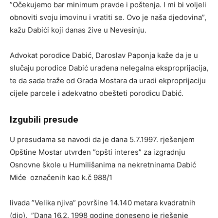
”Očekujemo bar minimum pravde i poštenja. I mi bi voljeli
obnoviti svoju imovinu i vratiti se. Ovo je naša djedovina”,
kažu Dabići koji danas žive u Nevesinju.
Advokat porodice Dabić, Daroslav Paponja kaže da je u
slučaju porodice Dabić urađena nelegalna eksproprijacija,
te da sada traže od Grada Mostara da uradi ekproprijaciju
cijele parcele i adekvatno obešteti porodicu Dabić.
Izgubili presude
U presudama se navodi da je dana 5.7.1997. rješenjem
Opštine Mostar utvrđen ”opšti interes” za izgradnju
Osnovne škole u Humilišanima na nekretninama Dabić
Miće označenih kao k.č 988/1
livada ”Velika njiva” površine 14.140 metara kvadratnih
(dio). ”Dana 16.2. 1998 godine doneseno je rješenje