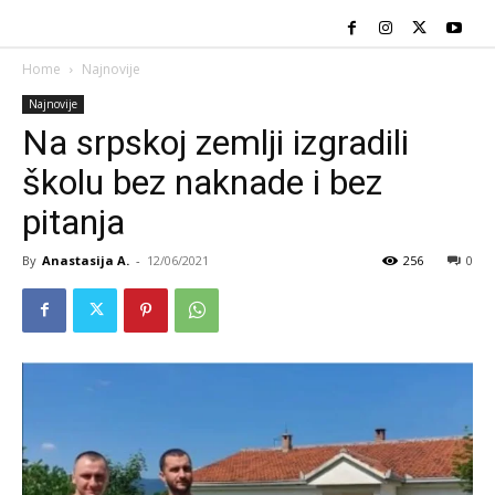
Home
Najnovije
Najnovije
Na srpskoj zemlji izgradili
školu bez naknade i bez
pitanja
By
Anastasija A.
-
12/06/2021
256
0