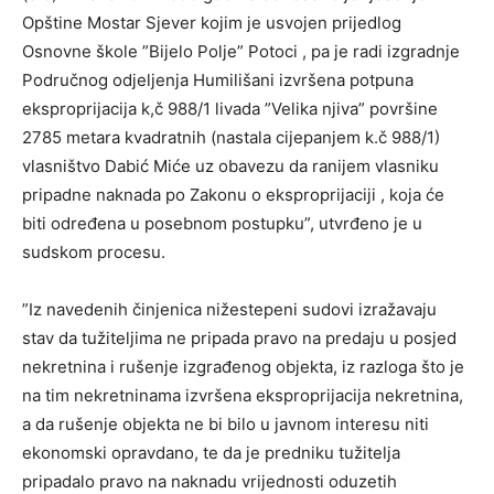
Opštine Mostar Sjever kojim je usvojen prijedlog
Osnovne škole ”Bijelo Polje” Potoci , pa je radi izgradnje
Područnog odjeljenja Humilišani izvršena potpuna
eksproprijacija k,č 988/1 livada ”Velika njiva” površine
2785 metara kvadratnih (nastala cijepanjem k.č 988/1)
vlasništvo Dabić Miće uz obavezu da ranijem vlasniku
pripadne naknada po Zakonu o eksproprijaciji , koja će
biti određena u posebnom postupku”, utvrđeno je u
sudskom procesu.
”Iz navedenih činjenica nižestepeni sudovi izražavaju
stav da tužiteljima ne pripada pravo na predaju u posjed
nekretnina i rušenje izgrađenog objekta, iz razloga što je
na tim nekretninama izvršena eksproprijacija nekretnina,
a da rušenje objekta ne bi bilo u javnom interesu niti
ekonomski opravdano, te da je predniku tužitelja
pripadalo pravo na naknadu vrijednosti oduzetih