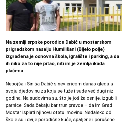
Na zemlji srpske porodice Dabić u mostarskom
prigradskom naselju Humilišani (Bijelo polje)
izgrađena je osnovna škola, igralište i parking, a da
ih niko za to nije pitao, niti im je zemlja ikada
plaćena.
Nebojša i Siniša Dabić s nevjericom danas gledaju
svoju djedovinu za koju se tuže i sude već dugi niz
godina. Na sudovima su, što je još žalosnije, izgubili
parnice. Sada čekaju bar trun pravde – da im Grad
Mostar isplati njihovu otetu imovinu. Nedaleko od
škole su i dvije porodične kuće, spaljene i porušene.