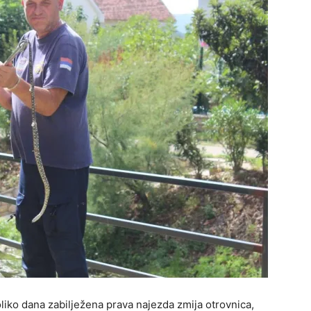
liko dana zabilježena prava najezda zmija otrovnica,