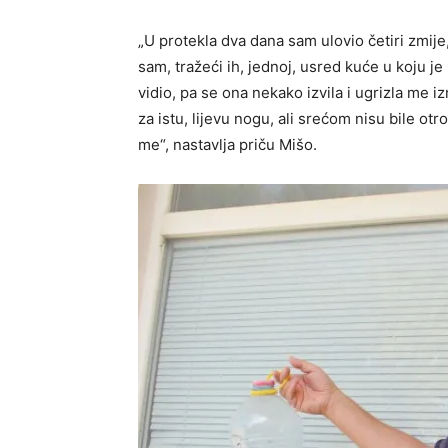
„U protekla dva dana sam ulovio četiri zmije,
sam, tražeći ih, jednoj, usred kuće u koju je 
vidio, pa se ona nekako izvila i ugrizla me 
za istu, lijevu nogu, ali srećom nisu bile otr
me“, nastavlja priču Mišo.