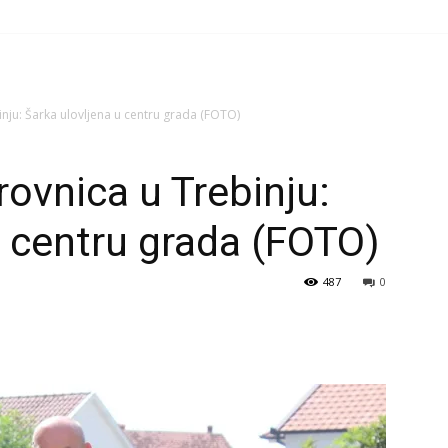
nju: Šarka ulovljena u centru grada (FOTO)
rovnica u Trebinju:
u centru grada (FOTO)
487
0