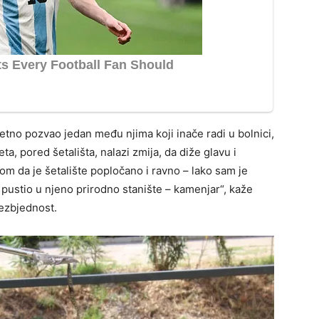
kretno pozvao jedan među njima koji inače radi u bolnici,
ta, pored šetališta, nalazi zmija, da diže glavu i
irom da je šetalište popločano i ravno – lako sam je
je pustio u njeno prirodno stanište – kamenjar“, kaže
bezbjednost.