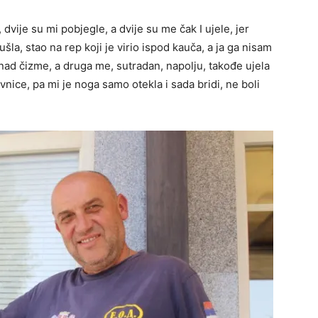
 dvije su mi pobjegle, a dvije su me čak I ujele, jer
ušla, stao na rep koji je virio ispod kauča, a ja ga nisam
iznad čizme, a druga me, sutradan, napolju, takođe ujela
ovnice, pa mi je noga samo otekla i sada bridi, ne boli