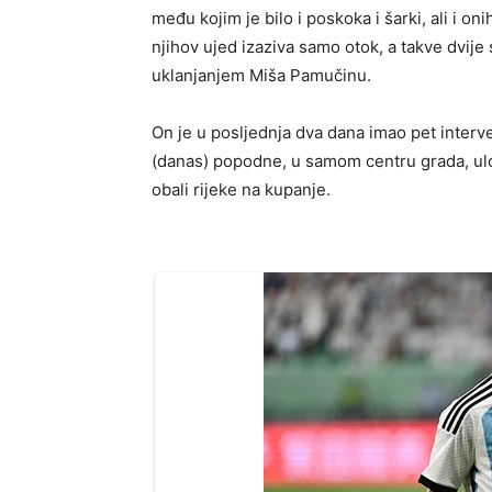
među kojim je bilo i poskoka i šarki, ali i on
njihov ujed izaziva samo otok, a takve dvije 
uklanjanjem Miša Pamučinu.
On je u posljednja dva dana imao pet interven
(danas) popodne, u samom centru grada, ulovi
obali rijeke na kupanje.