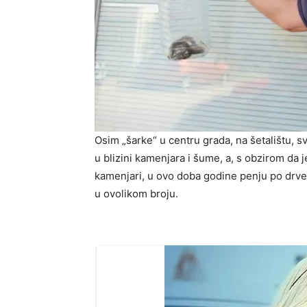
Osim „šarke“ u centru grada, na šetalištu, s
u blizini kamenjara i šume, a, s obzirom da 
kamenjari, u ovo doba godine penju po drveć
u ovolikom broju.