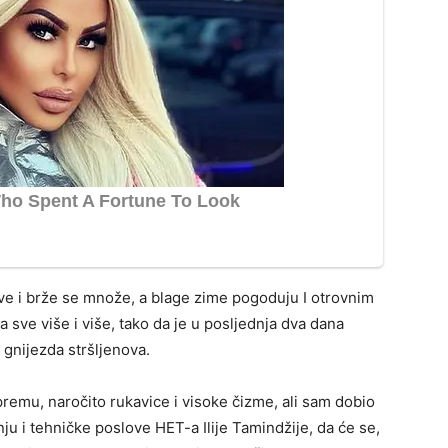
ve i brže se množe, a blage zime pogoduju I otrovnim
 sve više i više, tako da je u posljednja dva dana
 gnijezda stršljenova.
remu, naročito rukavice i visoke čizme, ali sam dobio
u i tehničke poslove HET-a Ilije Tamindžije, da će se,