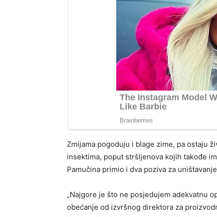
Zmijama pogoduju i blage zime, pa ostaju ži
insektima, poput stršljenova kojih takođe ima
Pamučina primio i dva poziva za uništavanje
„Najgore je što ne posjedujem adekvatnu op
obećanje od izvršnog direktora za proizvodnj