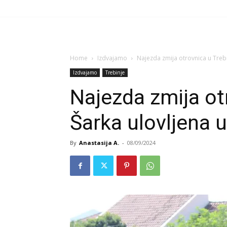
Home
Izdvajamo
Najezda zmija otrovnica u Trebi
Izdvajamo
Trebinje
Najezda zmija ot
Šarka ulovljena 
By
Anastasija A.
-
08/09/2024