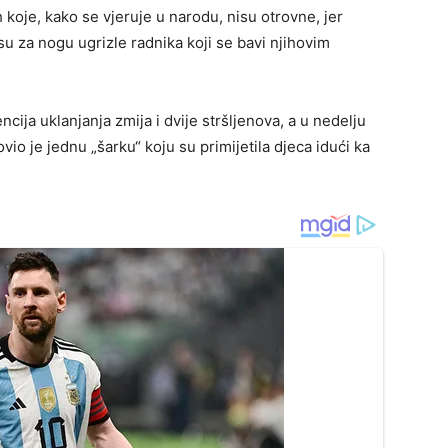
ih koje, kako se vjeruje u narodu, nisu otrovne, jer
su za nogu ugrizle radnika koji se bavi njihovim
cija uklanjanja zmija i dvije stršljenova, a u nedelju
o je jednu „šarku“ koju su primijetila djeca idući ka