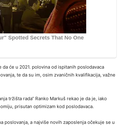
 da će u 2021. polovina od ispitanih poslodavaca
vanja, te da su im, osim zvaničnih kvalifikacija, važne
ja tržišta rada“ Ranko Markuš rekao je da je, iako
onomiju, prisutan optimizam kod poslodavaca.
ma poslovanja, a najviše novih zaposlenja očekuje se u