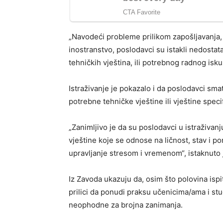
„Navodeći probleme prilikom zapošljavanja,
inostranstvo, poslodavci su istakli nedostat
tehničkih vještina, ili potrebnog radnog isk
Istraživanje je pokazalo i da poslodavci sma
potrebne tehničke vještine ili vještine spec
„Zanimljivo je da su poslodavci u istraživanju
vještine koje se odnose na ličnost, stav i 
upravljanje stresom i vremenom“, istaknuto 
Iz Zavoda ukazuju da, osim što polovina ispi
prilici da ponudi praksu učenicima/ama i s
neophodne za brojna zanimanja.