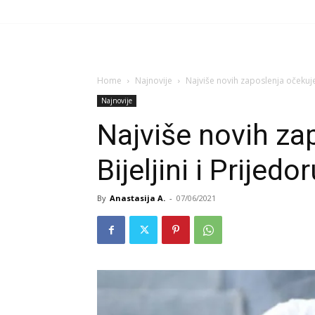
Home
Najnovije
Najviše novih zaposlenja očekuje s
Najnovije
Najviše novih za
Bijeljini i Prijedo
By
Anastasija A.
-
07/06/2021