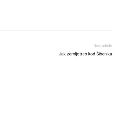
Next article
Jak zemljotres kod Šibenika