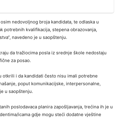
 osim nedovoljnog broja kandidata, te odlaska u
ak potrebnih kvalifikacija, stepena obrazovanja,
ustva“, navedeno je u saopštenju.
traju da tražiocima posla iz srednje škole nedostaju
ifične za posao.
 otkrili i da kandidati često nisu imali potrebne
ponašanje, poput komunikacijske, interpersonalne,
je u saopštenju.
tanih poslodavaca planira zapošljavanja, trećina ih je u
tudentima/icama gdje mogu steći dodatne vještine