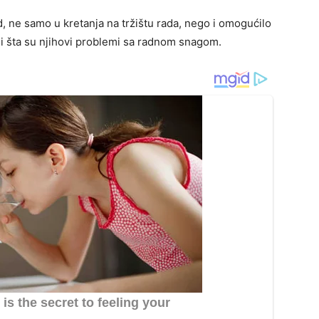
d, ne samo u kretanja na tržištu rada, nego i omogućilo
o i šta su njihovi problemi sa radnom snagom.