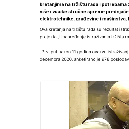
kretanjima na tržištu rada i potrebama
više i visoke stručne spreme prednjače
elektrotehnike, građevine i mašinstva, k
Ova kretanja na tržištu rada su rezultat ist
projekta „Unapređenje istraživanja tržišta ra
„Prvi put nakon 11 godina ovakvo istraživan
decembra 2020. anketirano je 978 poslodava