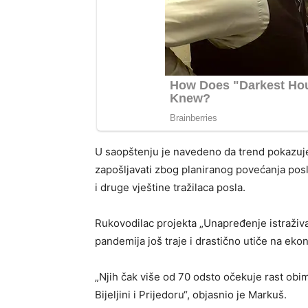
U saopštenju je navedeno da trend pokazuje
zapošljavati zbog planiranog povećanja poslo
i druge vještine tražilaca posla.
Rukovodilac projekta „Unapređenje istraživan
pandemija još traje i drastično utiče na ek
„Njih čak više od 70 odsto očekuje rast obi
Bijeljini i Prijedoru“, objasnio je Markuš.