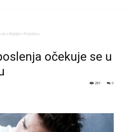
e u Bijeljini i Prijedoru
poslenja očekuje se u
ru
291
0