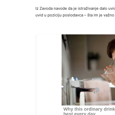
Iz Zavoda navode da je istraživanje dalo uvi
uvid u poziciju poslodavca – šta im je važn