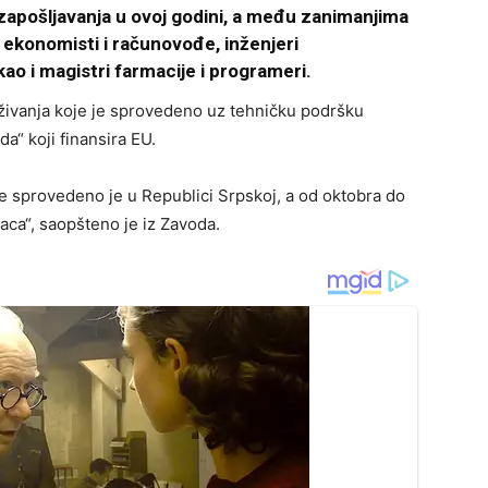
 zapošljavanja u ovoj godini, a među zanimanjima
 ekonomisti i računovođe, inženjeri
ao i magistri farmacije i programeri.
raživanja koje je sprovedeno uz tehničku podršku
da“ koji finansira EU.
je sprovedeno je u Republici Srpskoj, a od oktobra do
ca“, saopšteno je iz Zavoda.