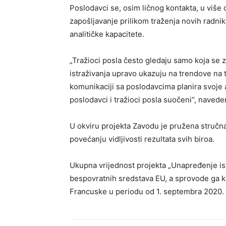
Poslodavci se, osim ličnog kontakta, u više 
zapošljavanje prilikom traženja novih radni
analitičke kapacitete.
„Tražioci posla često gledaju samo koja se 
istraživanja upravo ukazuju na trendove na 
komunikaciji sa poslodavcima planira svoje a
poslodavci i tražioci posla suočeni“, navede
U okviru projekta Zavodu je pružena stručna 
povećanju vidljivosti rezultata svih biroa.
Ukupna vrijednost projekta „Unapređenje istr
bespovratnih sredstava EU, a sprovode ga 
Francuske u periodu od 1. septembra 2020. 