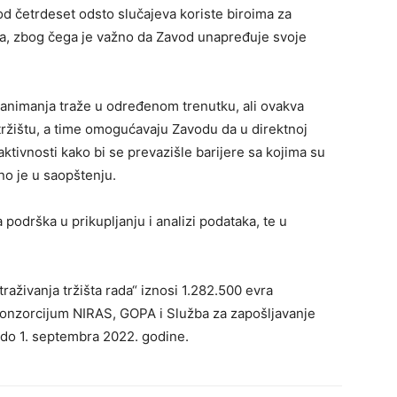
od četrdeset odsto slučajeva koriste biroima za
ka, zbog čega je važno da Zavod unapređuje svoje
zanimanja traže u određenom trenutku, ali ovakva
tržištu, a time omogućavaju Zavodu da u direktnoj
ktivnosti kako bi se prevazišle barijere sa kojima su
no je u saopštenju.
podrška u prikupljanju i analizi podataka, te u
aživanja tržišta rada“ iznosi 1.282.500 evra
konzorcijum NIRAS, GOPA i Služba za zapošljavanje
do 1. septembra 2022. godine.