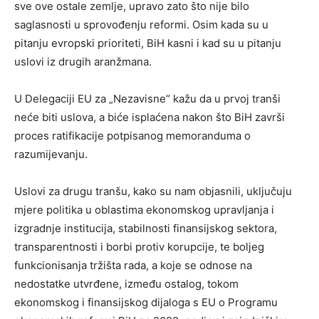
sve ove ostale zemlje, upravo zato što nije bilo
saglasnosti u sprovođenju reformi. Osim kada su u
pitanju evropski prioriteti, BiH kasni i kad su u pitanju
uslovi iz drugih aranžmana.
U Delegaciji EU za „Nezavisne“ kažu da u prvoj tranši
neće biti uslova, a biće isplaćena nakon što BiH završi
proces ratifikacije potpisanog memoranduma o
razumijevanju.
Uslovi za drugu tranšu, kako su nam objasnili, uključuju
mjere politika u oblastima ekonomskog upravljanja i
izgradnje institucija, stabilnosti finansijskog sektora,
transparentnosti i borbi protiv korupcije, te boljeg
funkcionisanja tržišta rada, a koje se odnose na
nedostatke utvrđene, između ostalog, tokom
ekonomskog i finansijskog dijaloga s EU o Programu