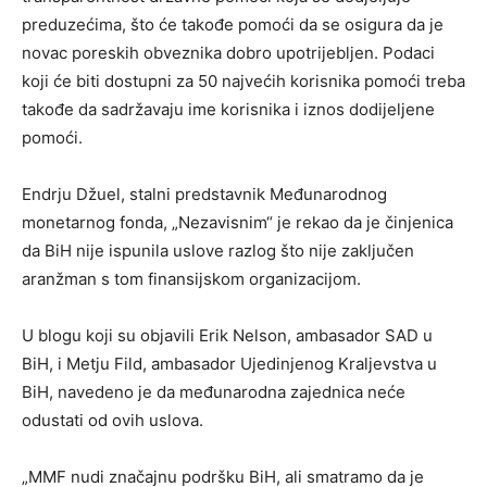
preduzećima, što će takođe pomoći da se osigura da je
novac poreskih obveznika dobro upotrijebljen. Podaci
koji će biti dostupni za 50 najvećih korisnika pomoći treba
takođe da sadržavaju ime korisnika i iznos dodijeljene
pomoći.
Endrju Džuel, stalni predstavnik Međunarodnog
monetarnog fonda, „Nezavisnim“ je rekao da je činjenica
da BiH nije ispunila uslove razlog što nije zaključen
aranžman s tom finansijskom organizacijom.
U blogu koji su objavili Erik Nelson, ambasador SAD u
BiH, i Metju Fild, ambasador Ujedinjenog Kraljevstva u
BiH, navedeno je da međunarodna zajednica neće
odustati od ovih uslova.
„MMF nudi značajnu podršku BiH, ali smatramo da je