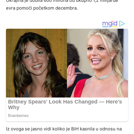
Ukrajina je dobila 600 miliona od ukupno 1,2 milijarde
evra pomoći početkom decembra.
Iz ovoga se jasno vidi koliko je BiH kasnila u odnosu na