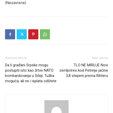
(Nezavisne)
Previous article
Next article
Da li građani Srpske mogu
TLO NE MIRUJE Novi
postupiti isto kao žrtve NATO
zemljotres kod Petrinje jačine
bombardovanja u Srbiji: Tužba
3,8 stepeni prema Rihteru
moguća, ali ne i isplata odštete