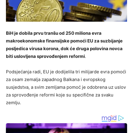
BiH je dobila prvu tranšu od 250 miliona evra
makroekonomske finansijske pomoći EU za suzbijanje
posljedica virusa korona, dok će druga polovina novca
biti uslovljena sprovođenjem reformi
.
Podsjećanja radi, EU je dodijelila tri milijarde evra pomoći
za osam zemalja zapadnog Balkana i evropskog
susjedstva, a svim zemljama pomoć je odobrena uz uslov
za sprovođenje reformi koje su specifične za svaku
zemlju.