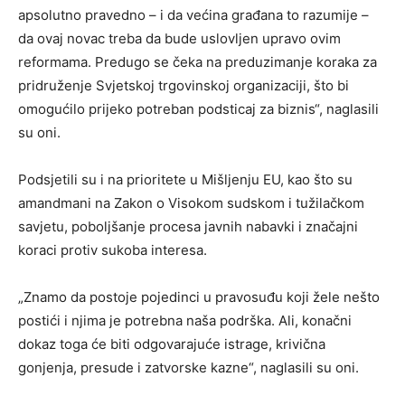
apsolutno pravedno – i da većina građana to razumije –
da ovaj novac treba da bude uslovljen upravo ovim
reformama. Predugo se čeka na preduzimanje koraka za
pridruženje Svjetskoj trgovinskoj organizaciji, što bi
omogućilo prijeko potreban podsticaj za biznis“, naglasili
su oni.
Podsjetili su i na prioritete u Mišljenju EU, kao što su
amandmani na Zakon o Visokom sudskom i tužilačkom
savjetu, poboljšanje procesa javnih nabavki i značajni
koraci protiv sukoba interesa.
„Znamo da postoje pojedinci u pravosuđu koji žele nešto
postići i njima je potrebna naša podrška. Ali, konačni
dokaz toga će biti odgovarajuće istrage, krivična
gonjenja, presude i zatvorske kazne“, naglasili su oni.