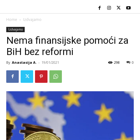
Home
Izdvajamo
Izdvajamo
Nema finansijske pomoći za
BiH bez reformi
By
Anastasija A.
-
19/01/2021
298
0