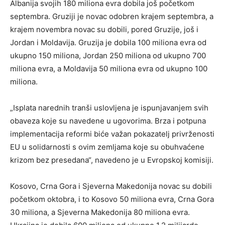
Albanija svojih 180 miliona evra dobila još početkom
septembra. Gruziji je novac odobren krajem septembra, a
krajem novembra novac su dobili, pored Gruzije, još i
Jordan i Moldavija. Gruzija je dobila 100 miliona evra od
ukupno 150 miliona, Jordan 250 miliona od ukupno 700
miliona evra, a Moldavija 50 miliona evra od ukupno 100
miliona.
„Isplata narednih tranši uslovljena je ispunjavanjem svih
obaveza koje su navedene u ugovorima. Brza i potpuna
implementacija reformi biće važan pokazatelj privrženosti
EU u solidarnosti s ovim zemljama koje su obuhvaćene
krizom bez presedana“, navedeno je u Evropskoj komisiji.
Kosovo, Crna Gora i Sjeverna Makedonija novac su dobili
početkom oktobra, i to Kosovo 50 miliona evra, Crna Gora
30 miliona, a Sjeverna Makedonija 80 miliona evra.