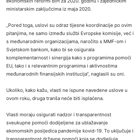
ekonomskih reformi BiH za 2020. godinu i zajedničkim
ministarskim zaključcima iz maja 2020.
„Pored toga, uslovi su odraz tijesne koordinacije po ovim
pitanjima, ne samo između službi Evropske komisije, već i
s međunarodnim organizacijama, naročito s MMF-om i
Svjetskom bankom, kako bi se osigurala
komplementarnost i sinergija kako s programima pomoći
EU, tako i s relevantnim programima i aktivnostima
međunarodnih finansijskih institucija“, naglasili su oni.
Ukoliko, kako kažu, vlasti ne ispune navedene uslove u
ovom roku, druga tranša neće biti isplaćena.
Vlasti moraju osigurati nadzor i transparentnost
sveukupne pomoći dodijeljene za ublažavanje
ekonomskih posljedica pandemije kovid-19. To uključuje i
transparentnost državne pomoći koja se dodjeljuje