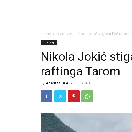
Home
Najnovije
Nikola Jokić stigao u Foču zbog 
Najnovije
Nikola Jokić sti
raftinga Tarom
By
Anastasija A.
-
31/05/2024