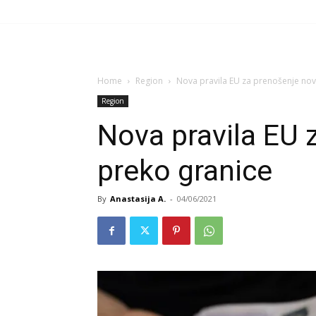
Home
Region
Nova pravila EU za prenošenje nov
Region
Nova pravila EU 
preko granice
By
Anastasija A.
-
04/06/2021