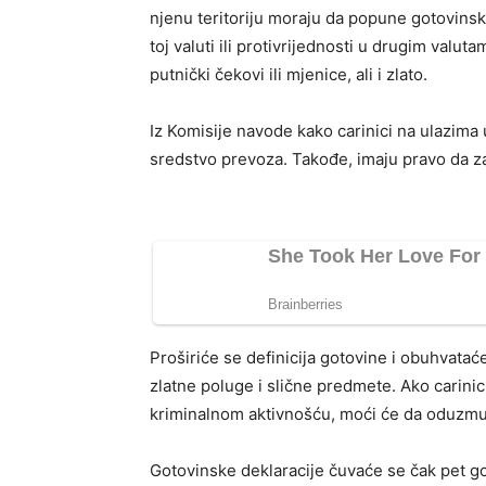
njenu teritoriju moraju da popune gotovinsku
toj valuti ili protivrijednosti u drugim valu
putnički čekovi ili mjenice, ali i zlato.
Iz Komisije navode kako carinici na ulazima 
sredstvo prevoza. Takođe, imaju pravo da zap
Proširiće se definicija gotovine i obuhvata
zlatne poluge i slične predmete. Ako carini
kriminalnom aktivnošću, moći će da oduzmu
Gotovinske deklaracije čuvaće se čak pet god