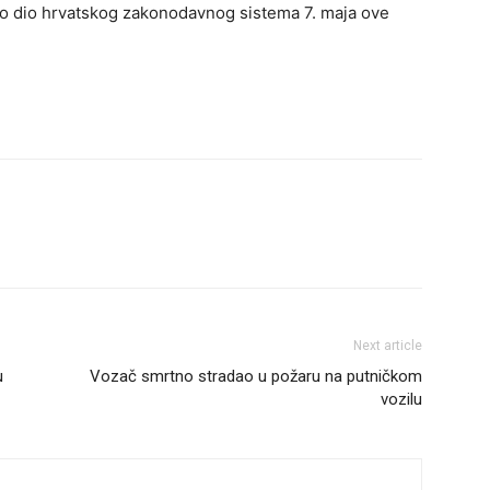
talo dio hrvatskog zakonodavnog sistema 7. maja ove
Next article
u
Vozač smrtno stradao u požaru na putničkom
vozilu