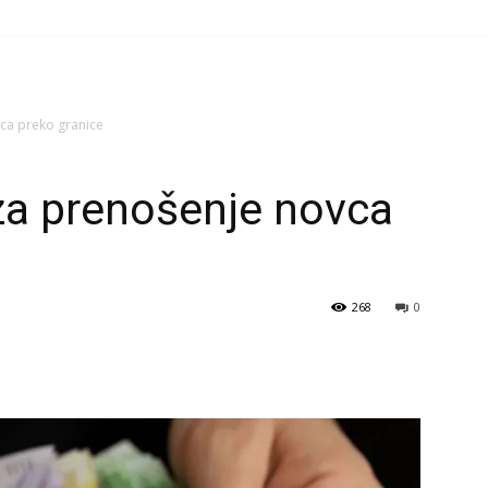
ca preko granice
za prenošenje novca
268
0