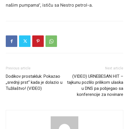
našim pumpama“, ističu sa Nestro petrol-a.
Previous article
Next article
Dodikov prostakluk: Pokazao
(VIDEO) URNEBESAN HIT –
„srednji prst“ kada je dolazio u
tajkunu pozlilo prilikom ulaska
Tužilaštvo! (VIDEO)
u DNS pa pobjegao sa
konferencije za novinare