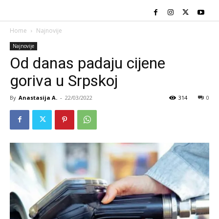
Home
Najnovije
Najnovije
Od danas padaju cijene
goriva u Srpskoj
By
Anastasija A.
-
22/03/2022
314
0