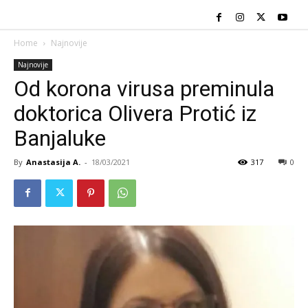
Home
Najnovije
Najnovije
Od korona virusa preminula
doktorica Olivera Protić iz
Banjaluke
By
Anastasija A.
-
18/03/2021
317
0