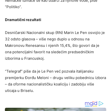
Nemačke tumače se kao udarci za njihove vođe, piše
“Politiko”.
Dramatični rezultati
Desničarski Nacionalni skup (RN) Marin Le Pen osvojio je
32 odsto glasova – više nego duplo u odnosu na
Makronovu Renesansu i njenih 15,4%, što govori da je
ona potencijalni favorit na sledećim predsedničkim
izborima u Francuskoj.
“Telegraf” piše da je Le Pen već pozvala italijansku
premijerku Đorđu Meloni – drugu veliku pobednicu izbora
– da oforme nacionalističku koaliciju i zadobiju više
uticaja u Briselu.