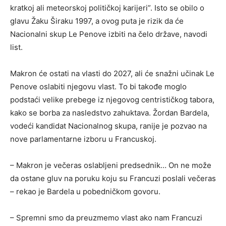
kratkoj ali meteorskoj političkoj karijeri”. Isto se obilo o
glavu Žaku Širaku 1997, a ovog puta je rizik da će
Nacionalni skup Le Penove izbiti na čelo države, navodi
list.
Makron će ostati na vlasti do 2027, ali će snažni učinak Le
Penove oslabiti njegovu vlast. To bi takođe moglo
podstaći velike prebege iz njegovog centrističkog tabora,
kako se borba za nasledstvo zahuktava. Žordan Bardela,
vodeći kandidat Nacionalnog skupa, ranije je pozvao na
nove parlamentarne izboru u Francuskoj.
– Makron je večeras oslabljeni predsednik… On ne može
da ostane gluv na poruku koju su Francuzi poslali večeras
– rekao je Bardela u pobedničkom govoru.
– Spremni smo da preuzmemo vlast ako nam Francuzi