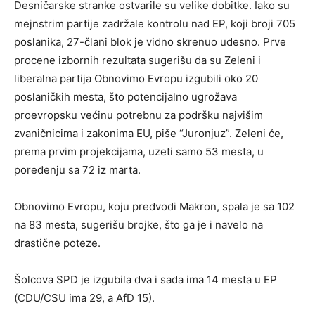
Desničarske stranke ostvarile su velike dobitke. Iako su
mejnstrim partije zadržale kontrolu nad EP, koji broji 705
poslanika, 27-člani blok je vidno skrenuo udesno. Prve
procene izbornih rezultata sugerišu da su Zeleni i
liberalna partija Obnovimo Evropu izgubili oko 20
poslaničkih mesta, što potencijalno ugrožava
proevropsku većinu potrebnu za podršku najvišim
zvaničnicima i zakonima EU, piše “Juronjuz”. Zeleni će,
prema prvim projekcijama, uzeti samo 53 mesta, u
poređenju sa 72 iz marta.
Obnovimo Evropu, koju predvodi Makron, spala je sa 102
na 83 mesta, sugerišu brojke, što ga je i navelo na
drastične poteze.
Šolcova SPD je izgubila dva i sada ima 14 mesta u EP
(CDU/CSU ima 29, a AfD 15).