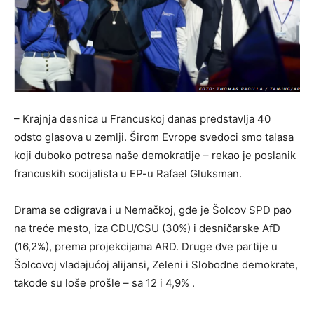
– Krajnja desnica u Francuskoj danas predstavlja 40
odsto glasova u zemlji. Širom Evrope svedoci smo talasa
koji duboko potresa naše demokratije – rekao je poslanik
francuskih socijalista u EP-u Rafael Gluksman.
Drama se odigrava i u Nemačkoj, gde je Šolcov SPD pao
na treće mesto, iza CDU/CSU (30%) i desničarske AfD
(16,2%), prema projekcijama ARD. Druge dve partije u
Šolcovoj vladajućoj alijansi, Zeleni i Slobodne demokrate,
takođe su loše prošle – sa 12 i 4,9% .