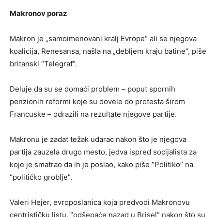
Makronov poraz
Makron je „samoimenovani kralj Evrope“ ali se njegova
koalicija, Renesansa, našla na „debljem kraju batine“, piše
britanski “Telegraf”.
Deluje da su se domaći problem – poput spornih
penzionih reformi koje su dovele do protesta širom
Francuske – odrazili na rezultate njegove partije.
Makronu je zadat težak udarac nakon što je njegova
partija zauzela drugo mesto, jedva ispred socijalista za
koje je smatrao da ih je poslao, kako piše “Politiko” na
“političko groblje”.
Valeri Hejer, evroposlanica koja predvodi Makronovu
centrističku listu, “odšepaće nazad u Brisel” nakon što su