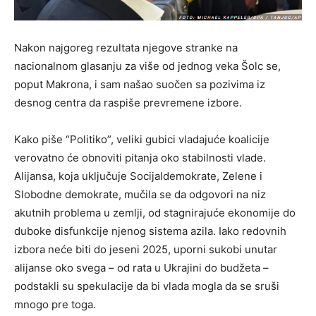
Nakon najgoreg rezultata njegove stranke na
nacionalnom glasanju za više od jednog veka Šolc se,
poput Makrona, i sam našao suočen sa pozivima iz
desnog centra da raspiše prevremene izbore.
Kako piše “Politiko”, veliki gubici vladajuće koalicije
verovatno će obnoviti pitanja oko stabilnosti vlade.
Alijansa, koja uključuje Socijaldemokrate, Zelene i
Slobodne demokrate, mučila se da odgovori na niz
akutnih problema u zemlji, od stagnirajuće ekonomije do
duboke disfunkcije njenog sistema azila. Iako redovnih
izbora neće biti do jeseni 2025, uporni sukobi unutar
alijanse oko svega – od rata u Ukrajini do budžeta –
podstakli su spekulacije da bi vlada mogla da se sruši
mnogo pre toga.