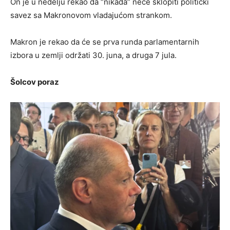
On je u nedelju rekao da “nikada” neće sklopiti politički
savez sa Makronovom vladajućom strankom.
Makron je rekao da će se prva runda parlamentarnih
izbora u zemlji održati 30. juna, a druga 7 jula.
Šolcov poraz