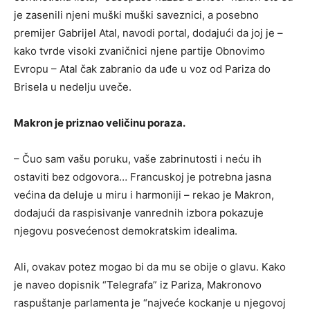
je zasenili njeni muški muški saveznici, a posebno
premijer Gabrijel Atal, navodi portal, dodajući da joj je –
kako tvrde visoki zvaničnici njene partije Obnovimo
Evropu – Atal čak zabranio da uđe u voz od Pariza do
Brisela u nedelju uveče.
Makron je priznao veličinu poraza.
– Čuo sam vašu poruku, vaše zabrinutosti i neću ih
ostaviti bez odgovora… Francuskoj je potrebna jasna
većina da deluje u miru i harmoniji – rekao je Makron,
dodajući da raspisivanje vanrednih izbora pokazuje
njegovu posvećenost demokratskim idealima.
Ali, ovakav potez mogao bi da mu se obije o glavu. Kako
je naveo dopisnik “Telegrafa” iz Pariza, Makronovo
raspuštanje parlamenta je “najveće kockanje u njegovoj