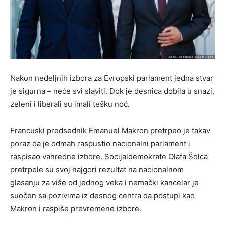
Nakon nedeljnih izbora za Evropski parlament jedna stvar
je sigurna – neće svi slaviti. Dok je desnica dobila u snazi,
zeleni i liberali su imali tešku noć.
Francuski predsednik Emanuel Makron pretrpeo je takav
poraz da je odmah raspustio nacionalni parlament i
raspisao vanredne izbore. Socijaldemokrate Olafa Šolca
pretrpele su svoj najgori rezultat na nacionalnom
glasanju za više od jednog veka i nemački kancelar je
suočen sa pozivima iz desnog centra da postupi kao
Makron i raspiše prevremene izbore.