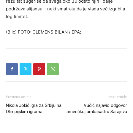
rezultat sugeriše da svega oko 30 odsto njih i dalje
podržava alijansu – neki smatraju da je vlada već izgubila
legitimitet.
(Blic) FOTO: CLEMENS BILAN / EPA;
Previous article
Next article
Nikola Jokić igra za Srbiju na
Vučić najavio odgovor
Olimpijskim igrama
američkoj ambasadi u Sarajevu