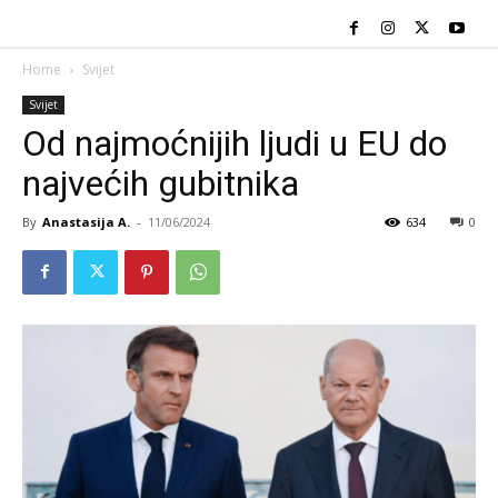
Home
Svijet
Svijet
Od najmoćnijih ljudi u EU do
najvećih gubitnika
By
Anastasija A.
-
11/06/2024
634
0