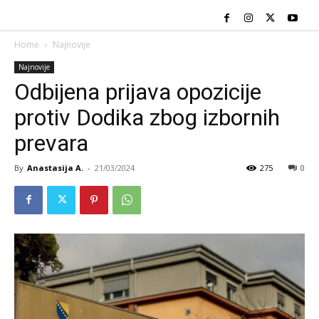
Home
Najnovije
Najnovije
Odbijena prijava opozicije
protiv Dodika zbog izbornih
prevara
By
Anastasija A.
-
21/03/2024
275
0