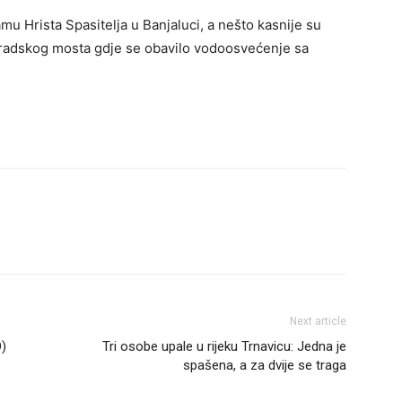
mu Hrista Spasitelja u Banjaluci, a nešto kasnije su
 Gradskog mosta gdje se obavilo vodoosvećenje sa
Next article
O)
Tri osobe upale u rijeku Trnavicu: Jedna je
spašena, a za dvije se traga