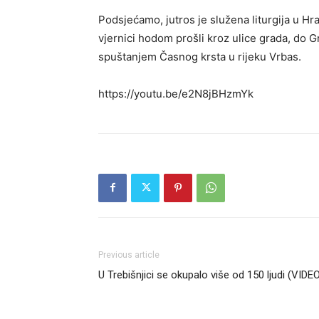
Podsjećamo, jutros je služena liturgija u Hra
vjernici hodom prošli kroz ulice grada, do
spuštanjem Časnog krsta u rijeku Vrbas.
https://youtu.be/e2N8jBHzmYk
Previous article
U Trebišnjici se okupalo više od 150 ljudi (VIDE