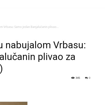
lom Vrbasu: Samo jedan Banjalučanin plivao...
i u nabujalom Vrbasu:
lučanin plivao za
)
345
0